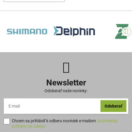
Newsletter
Odoberať naše novinky:
Odoberať
Chcem sa prihlásiť k odberu noviniek e-mailom
podmienky
ochrany os.údajov.