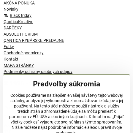
AKČNÁ PONUKA
Novinky
Black friday
QanticaKreative
DARČEKY
ABSOLUTHORIUM
QANTICA RYBÁRSKE PREDAJNE
Fotky
Obchodné podmienky
Kontakt
MAPA STRÁNKY
Podmienky ochrany osobných údajov
Predvoľby súkromia
© 1996 - 2024 QANTICA S.R.O
Cookies používame na zlepšenie vašej návštevy tejto webovej
stránky, analýzu jej výkonnosti a zhromažďovanie údajov o jej
používaní. Na tento účel môžeme použiť nástroje a služby
Podmienky ochrany osobných údajov
tretích strán a zhromaždené údaje sa môžu preniesť k
OBCHODNÉ PODMIENKY
partnerom v EÚ, USA alebo iných krajinách. Kliknutím na „Prijať
všetky cookies“ vyjadrujete svoj súhlas s týmto spracovaním.
Všeobecné nariadenie o bezpečnosti produktov (GPSR), Regulation
Nižšie môžete nájsť podrobné informácie alebo upraviť svoje
(EU)
preferencie.