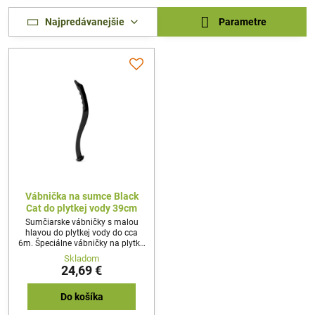
Najpredávanejšie
Parametre
Vábnička na sumce Black
Cat do plytkej vody 39cm
Sumčiarske vábničky s malou
hlavou do plytkej vody do cca
6m. Špeciálne vábničky na plytkú
vodu otestované Stefanom
Skladom
Seusom.
24,69 €
Do košíka