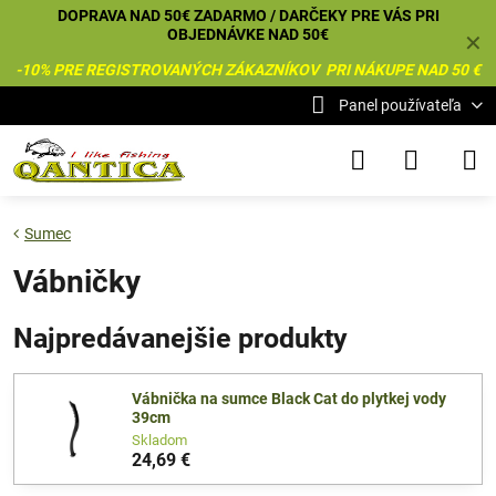
DOPRAVA NAD 50€ ZADARMO / DARČEKY PRE VÁS PRI
OBJEDNÁVKE NAD 50€
✕
-10% PRE REGISTROVANÝCH ZÁKAZNÍKOV PRI NÁKUPE NAD 50 €
Panel používateľa
Sumec
Vábničky
Najpredávanejšie produkty
Vábnička na sumce Black Cat do plytkej vody
39cm
Skladom
24,69 €