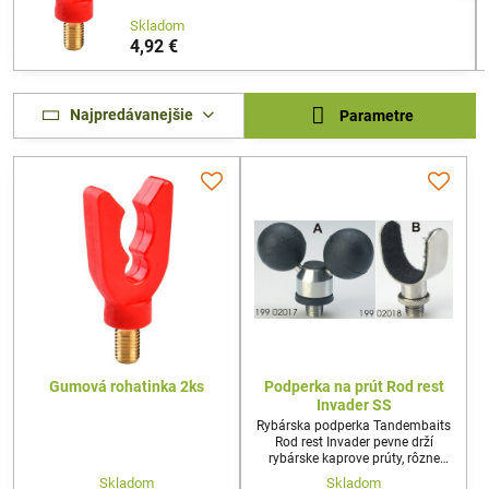
Skladom
4,92 €
Najpredávanejšie
Parametre
Gumová rohatinka 2ks
Podperka na prút Rod rest
Invader SS
Rybárska podperka Tandembaits
Rod rest Invader pevne drží
rybárske kaprove prúty, rôzne
kaprove udice, dvojdielne prúty,
Skladom
Skladom