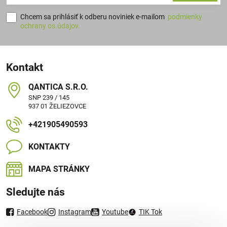
Chcem sa prihlásiť k odberu noviniek e-mailom
podmienky
ochrany os.údajov.
Kontakt
QANTICA S​.R​.O​.
SNP 239 / 145
937 01 ŽELIEZOVCE
+421905490593
KONTAKTY
MAPA STRÁNKY
Sledujte nás
Facebook
Instagram
Youtube
TIK Tok