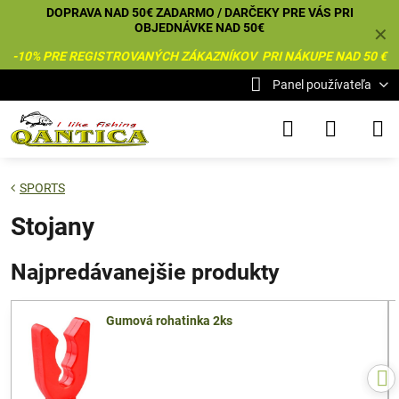
DOPRAVA NAD 50€ ZADARMO / DARČEKY PRE VÁS PRI
OBJEDNÁVKE NAD 50€
✕
-10% PRE REGISTROVANÝCH ZÁKAZNÍKOV PRI NÁKUPE NAD 50 €
Panel používateľa
SPORTS
Stojany
Najpredávanejšie produkty
Gumová rohatinka 2ks