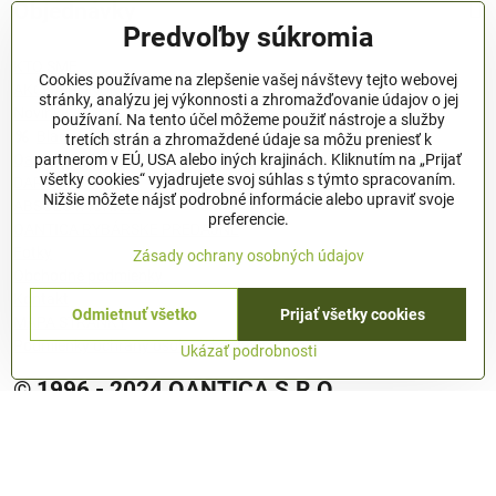
Objednávky
Predvoľby súkromia
KTO SME
Cookies používame na zlepšenie vašej návštevy tejto webovej
AKČNÁ PONUKA
stránky, analýzu jej výkonnosti a zhromažďovanie údajov o jej
Novinky
používaní. Na tento účel môžeme použiť nástroje a služby
Black friday
tretích strán a zhromaždené údaje sa môžu preniesť k
QanticaKreative
partnerom v EÚ, USA alebo iných krajinách. Kliknutím na „Prijať
všetky cookies“ vyjadrujete svoj súhlas s týmto spracovaním.
DARČEKY
Nižšie môžete nájsť podrobné informácie alebo upraviť svoje
ABSOLUTHORIUM
preferencie.
QANTICA RYBÁRSKE PREDAJNE
Fotky
Zásady ochrany osobných údajov
Obchodné podmienky
Kontakt
Odmietnuť všetko
Prijať všetky cookies
MAPA STRÁNKY
Podmienky ochrany osobných údajov
Ukázať podrobnosti
© 1996 - 2024 QANTICA S.R.O
Podmienky ochrany osobných údajov