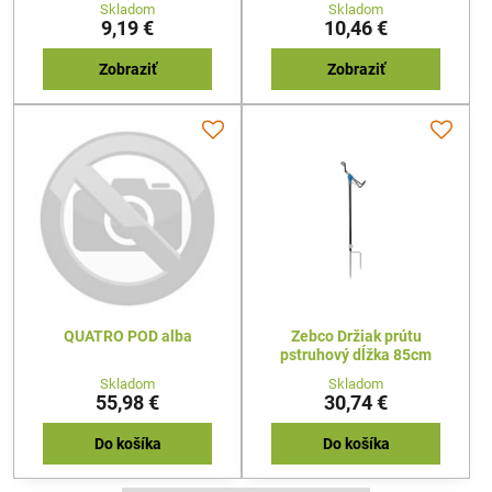
rýhclo-klipu.
Skladom
Skladom
9,19 €
10,46 €
Zobraziť
Zobraziť
QUATRO POD alba
Zebco Držiak prútu
pstruhový dĺžka 85cm
Skladom
Skladom
55,98 €
30,74 €
Do košíka
Do košíka