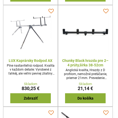
LUX Kaprársky Rodpod AX
Chunky Black hrazda pre 2–
4 prúty,šírka 38-52cm
Plne nastaviteľná rodpod. Kvalita
v každom detaile: Vyrobené z
Anglická kvalita, Hrazdy z D
ľahkéj, ale veľmi pevnej zliatiny,
profilom, nemožné pretáčanie,
Nastaviteľné nohy a stredová tyč,
priemer 21mm. Prevedenie
Dvojité vedenie pre väčšiu
Anodized Aluminium nepodlieha
Skladom
Skladom
pevnosť, Jednoduché a rýchle
korózii ani v slanej vode,
830,25 €
21,14 €
nastavenie, Dodáva sa v
štandardný závit na elektronické
praktickej taške
signalizátory záberu.
Teleskopické nastavenie šírky,
Zobraziť
Do košíka
použitie na stojany,rasošky