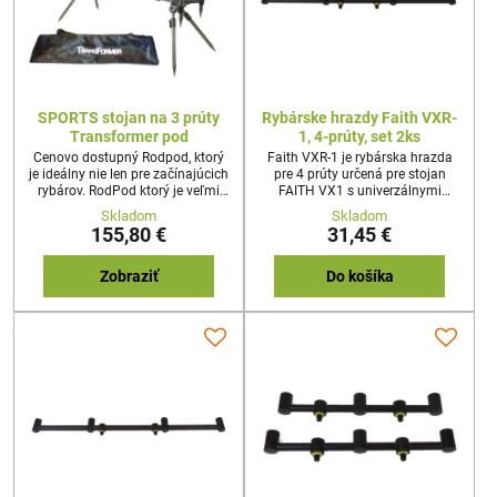
SPORTS stojan na 3 prúty
Rybárske hrazdy Faith VXR-
Transformer pod
1, 4-prúty, set 2ks
Cenovo dostupný Rodpod, ktorý
Faith VXR-1 je rybárska hrazda
je ideálny nie len pre začínajúcich
pre 4 prúty určená pre stojan
rybárov. RodPod ktorý je veľmi
FAITH VX1 s univerzálnymi
stabilný a to aj na tvrdom
závitmi. Balenie obsahuje 2ks.
Skladom
Skladom
povrchu. Jednoduché
155,80 €
31,45 €
nastavovanie výšky, ale aj šírky
vhodný pre tri rybárske prúty.
Dodávaný v praktickom púzdre
Zobraziť
Do košíka
na prenášanie.