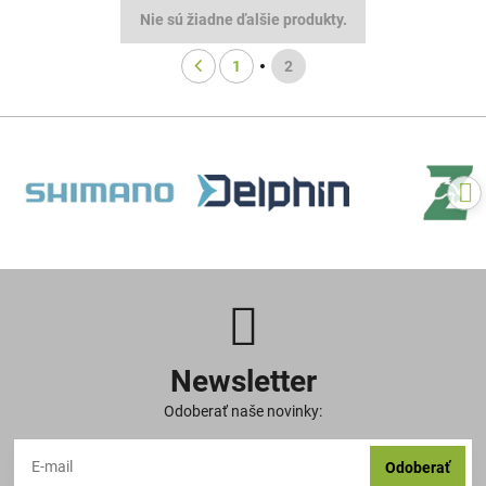
Nie sú žiadne ďalšie produkty.
1
2
Newsletter
Odoberať naše novinky:
Odoberať