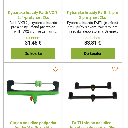
Rybárske hrazdy Faith VXR-
Rybárske hrazdy Faith 2, pre
2, 4-prúty, set 2ks
3 prúty, set 2ks
Faith VXR-2 je rybárska hrazda
Rybárska hrazda FAITH je určená
pre 4 prúty určená pre stojan
pre 3 prúty s dvomi závitami pre
FAITH VX2 s univerzálnymi
rasošky alebo stojany. Balenie
závitmi. Balenie obsahuje 2ks.
obsahuje 2ks.
Skladom
Skladom
31,45 €
33,81 €
Do košíka
Do košíka
Stojan na udice podperka
FAITH stojan na udice -
feeder V reflex tyčka
hrazda na dva prúty - 2ks