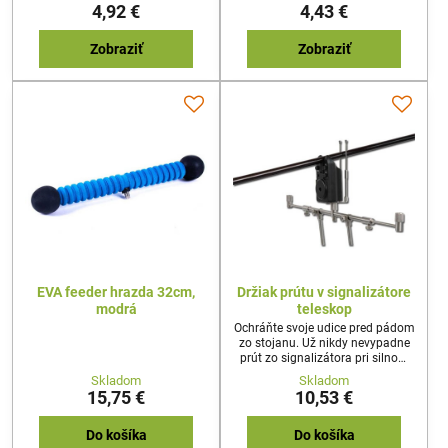
teleskopické pruty, dlhá životnosť.
4,92 €
4,43 €
Zobraziť
Zobraziť
EVA feeder hrazda 32cm,
Držiak prútu v signalizátore
modrá
teleskop
Ochráňte svoje udice pred pádom
zo stojanu. Už nikdy nevypadne
prút zo signalizátora pri silnom
vetre. Nikdy nestiahne ryba ani
Skladom
Skladom
plávajúce trávy váš prút do vody.
15,75 €
10,53 €
Unikátny teleskopický SYSTÉM,
kvalitný materiál, možnosť
vysunutia až na 13,5cm
Do košíka
Do košíka