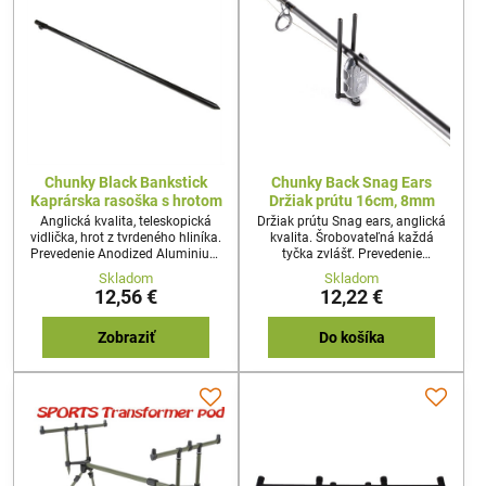
Chunky Black Bankstick
Chunky Back Snag Ears
Kaprárska rasoška s hrotom
Držiak prútu 16cm, 8mm
Anglická kvalita, teleskopická
Držiak prútu Snag ears, anglická
vidlička, hrot z tvrdeného hliníka.
kvalita. Šrobovateľná každá
Prevedenie Anodized Aluminium
tyčka zvlášť. Prevedenie
nepodlieha korózii ani v slanej
Anodized Aluminium nepodlieha
Skladom
Skladom
vode, štandardný závit na
korózii ani v slanej vode, pre
12,56 €
12,22 €
elektronické signalizátory záberu.
všetky elektronické signalizátory
Teleskopické nastavenie výšky.
záberu. Už nikdy Vám nevyskočí
Spoľahlivé kaprárske rasošky
prút do strany pri prudkom
Zobraziť
Do košíka
zábere ryby