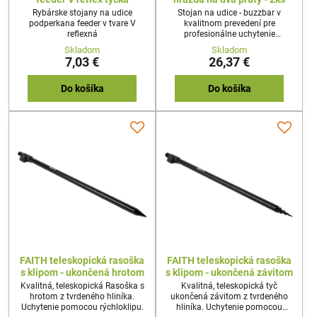
Rybárske stojany na udice
Stojan na udice - buzzbar v
podperkana feeder v tvare V
kvalitnom prevedení pre
reflexná
profesionálne uchytenie
signalizátora alebo rohatinky s
Skladom
Skladom
jemným nastavením s
7,03 €
26,37 €
protišmykovou úpravou.
Do košíka
Do košíka
FAITH teleskopická rasoška
FAITH teleskopická rasoška
s klipom - ukončená hrotom
s klipom - ukončená závitom
Kvalitná, teleskopická Rasoška s
Kvalitná, teleskopická tyč
hrotom z tvrdeného hliníka.
ukončená závitom z tvrdeného
Uchytenie pomocou rýchloklipu.
hliníka. Uchytenie pomocou