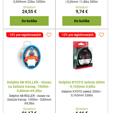
0,369mm 22lbs 1000m
| 0,26mm 11,4lbs 300m
Skladom
Skladom
24,55 €
9,74 €
Do košíka
Do košíka
-10% pre registrovaných
-10% pre registrovaných
Delphin Mr.ROLLER - vlasec
Delphin KYOTO zelený 200m
na žalúzie transp. 1000m -
- 0,165mm 5,6lbs
0,80mm 69,3lbs
Delphin KYOTO zelený 200m -
0,165mm 5,6lbs
Delphin Mr.ROLLER - vlasec na
žalúzie transp. 1000m - 0,80mm
69,3lbs
Skladom
Skladom