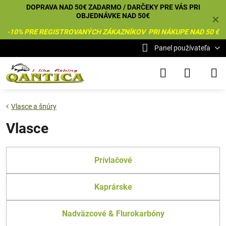
DOPRAVA NAD 50€ ZADARMO / DARČEKY PRE VÁS PRI
OBJEDNÁVKE NAD 50€
✕
-10% PRE REGISTROVANÝCH ZÁKAZNÍKOV PRI NÁKUPE NAD 50 €
Panel používateľa
Vlasce a šnúry
Vlasce
Prívlačové
Kaprárske
Nadväzcové & Flurokarbóny