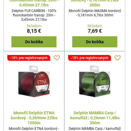
fluorokarbón transp. 20m -
bordový - 0,181mm 6,7lbs
0,45mm 27,1lbs
300m
Delphin FLR CARBON - 100%
Monofil Delphin MAGMA bordový
fluorokarbón transp. 20m -
- 0,181mm 6,7lbs 300m
0,45mm 27,1lbs
Skladom
Skladom
8,15 €
7,69 €
Do košíka
Do košíka
-10% pre registrovaných
-10% pre registrovaných
Monofil Delphin ETNA
Delphin MAMBA Carp /
bordový - 0,369mm 22lbs
kamufláž | 0,26mm 11,4lbs
1000m
300m
Monofil Delphin ETNA bordový -
Delphin MAMBA Carp / kamufláž