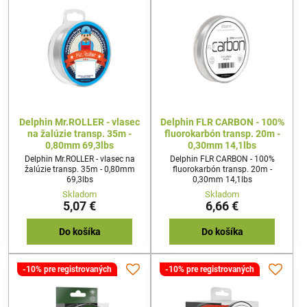
Delphin Mr.ROLLER - vlasec
Delphin FLR CARBON - 100%
na žalúzie transp. 35m -
fluorokarbón transp. 20m -
0,80mm 69,3lbs
0,30mm 14,1lbs
Delphin Mr.ROLLER - vlasec na
Delphin FLR CARBON - 100%
žalúzie transp. 35m - 0,80mm
fluorokarbón transp. 20m -
69,3lbs
0,30mm 14,1lbs
Skladom
Skladom
5,07 €
6,66 €
Do košíka
Do košíka
-10% pre registrovaných
-10% pre registrovaných