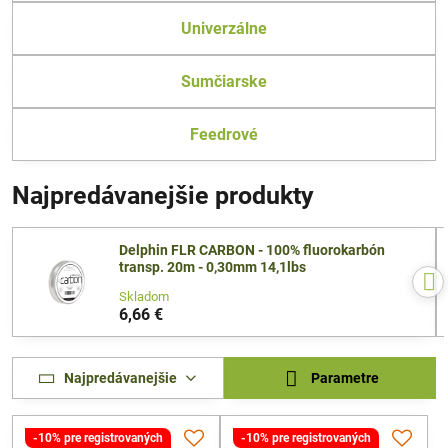
Univerzálne
Sumčiarske
Feedrové
Najpredávanejšie produkty
Delphin FLR CARBON - 100% fluorokarbón
transp. 20m - 0,30mm 14,1lbs
Skladom
6,66 €
Najpredávanejšie
Parametre
-10% pre registrovaných
-10% pre registrovaných