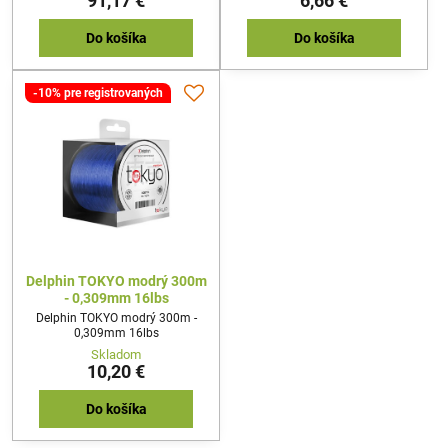
91,17 €
6,66 €
Do košíka
Do košíka
-10% pre registrovaných
Delphin TOKYO modrý 300m
- 0,309mm 16lbs
Delphin TOKYO modrý 300m -
0,309mm 16lbs
Skladom
10,20 €
Do košíka