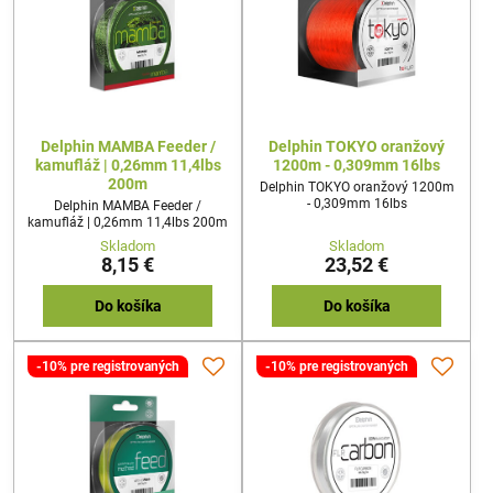
Delphin MAMBA Feeder /
Delphin TOKYO oranžový
kamufláž | 0,26mm 11,4lbs
1200m - 0,309mm 16lbs
200m
Delphin TOKYO oranžový 1200m
- 0,309mm 16lbs
Delphin MAMBA Feeder /
kamufláž | 0,26mm 11,4lbs 200m
Skladom
Skladom
8,15 €
23,52 €
Do košíka
Do košíka
-10% pre registrovaných
-10% pre registrovaných