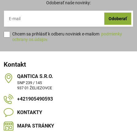
Odoberať naše novinky:
Odoberať
Chcem sa prihlásiť k odberu noviniek e-mailom
podmienky
ochrany os.údajov.
Kontakt
QANTICA S​.R​.O​.
SNP 239 / 145
937 01 ŽELIEZOVCE
+421905490593
KONTAKTY
MAPA STRÁNKY