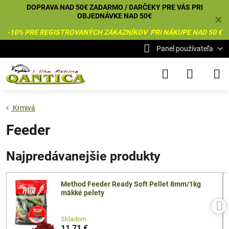
DOPRAVA NAD 50€ ZADARMO / DARČEKY PRE VÁS PRI
OBJEDNÁVKE NAD 50€
✕
-10% PRE REGISTROVANÝCH ZÁKAZNÍKOV PRI NÁKUPE NAD 50 €
Panel používateľa
Krmivá
Feeder
Najpredávanejšie produkty
Method Feeder Ready Soft Pellet 8mm/1kg
mäkké pelety
Skladom
11,71 €