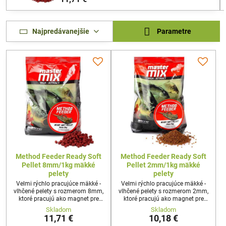
Najpredávanejšie
Parametre
Method Feeder Ready Soft
Method Feeder Ready Soft
Pellet 8mm/1kg mäkké
Pellet 2mm/1kg mäkké
pelety
pelety
Velmi rýchlo pracujúce mäkké -
Velmi rýchlo pracujúce mäkké -
vlhčené pelety s rozmerom 8mm,
vlhčené pelety s rozmerom 2mm,
ktoré pracujú ako magnet pre
ktoré pracujú ako magnet pre
veľkých kaprov, amurov, jalcov
kaprov, amurov, jalcov, lieňov
Skladom
Skladom
alebo lieňov. Použiteľné aj ako
alebo bielej ryby. Použiteľné aj
11,71 €
10,18 €
háčiková nástraha.
ako háčiková nástraha.