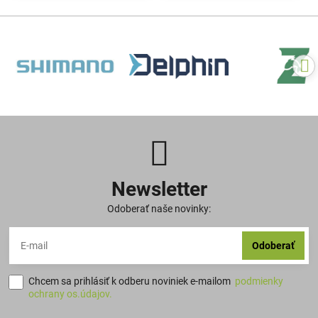
Newsletter
Odoberať naše novinky:
Odoberať
Chcem sa prihlásiť k odberu noviniek e-mailom
podmienky
ochrany os.údajov.