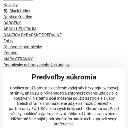
Novinky
Black friday
QanticaKreative
DARČEKY
ABSOLUTHORIUM
QANTICA RYBÁRSKE PREDAJNE
Fotky
Obchodné podmienky
Kontakt
MAPA STRÁNKY
Podmienky ochrany osobných údajov
Predvoľby súkromia
© 1996 - 2024 QANTICA S.R.O
Cookies používame na zlepšenie vašej návštevy tejto webovej
stránky, analýzu jej výkonnosti a zhromažďovanie údajov o jej
používaní. Na tento účel môžeme použiť nástroje a služby
Podmienky ochrany osobných údajov
tretích strán a zhromaždené údaje sa môžu preniesť k
OBCHODNÉ PODMIENKY
partnerom v EÚ, USA alebo iných krajinách. Kliknutím na „Prijať
všetky cookies“ vyjadrujete svoj súhlas s týmto spracovaním.
Všeobecné nariadenie o bezpečnosti produktov (GPSR), Regulation
Nižšie môžete nájsť podrobné informácie alebo upraviť svoje
(EU)
preferencie.