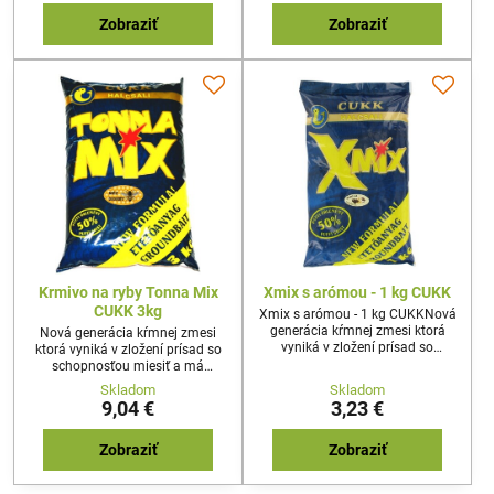
Zobraziť
Zobraziť
Krmivo na ryby Tonna Mix
Xmix s arómou - 1 kg CUKK
CUKK 3kg
Xmix s arómou - 1 kg CUKKNová
generácia kŕmnej zmesi ktorá
Nová generácia kŕmnej zmesi
vyniká v zložení prísad so
ktorá vyniká v zložení prísad so
schopnosťou miesiť a má
schopnosťou miesiť a má
výbornú priľnavosť. Veľmi jemná
výbornú priľnavosť. Primiešaná
Skladom
Skladom
štruktúra sa dobre mieša a
aróma zaručuje dobré výsledky
9,04 €
3,23 €
uvoľňuje
pri rybolove a rybu udržuje stále
na lovnom mieste. Použitie aj do
krmítka aj ako háčiková
Zobraziť
Zobraziť
nástraha.