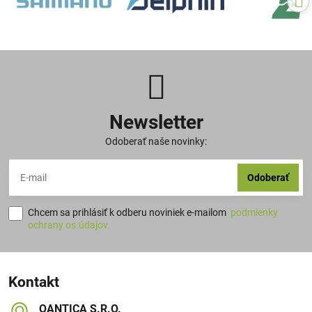
Newsletter
Odoberať naše novinky:
Odoberať
Chcem sa prihlásiť k odberu noviniek e-mailom
podmienky
ochrany os.údajov.
Kontakt
QANTICA S​.R​.O​.