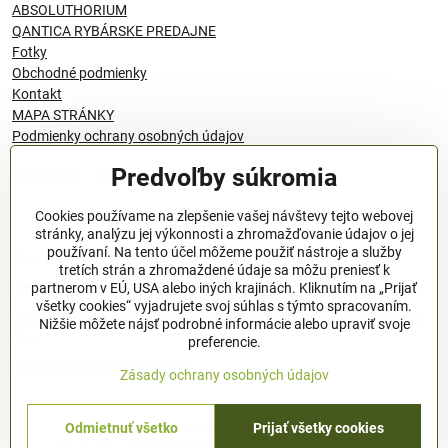
ABSOLUTHORIUM
QANTICA RYBÁRSKE PREDAJNE
Fotky
Obchodné podmienky
Kontakt
MAPA STRÁNKY
Podmienky ochrany osobných údajov
Predvoľby súkromia
© 1996 - 2024 QANTICA S.R.O
Cookies používame na zlepšenie vašej návštevy tejto webovej
stránky, analýzu jej výkonnosti a zhromažďovanie údajov o jej
používaní. Na tento účel môžeme použiť nástroje a služby
Podmienky ochrany osobných údajov
tretích strán a zhromaždené údaje sa môžu preniesť k
OBCHODNÉ PODMIENKY
partnerom v EÚ, USA alebo iných krajinách. Kliknutím na „Prijať
všetky cookies“ vyjadrujete svoj súhlas s týmto spracovaním.
Všeobecné nariadenie o bezpečnosti produktov (GPSR), Regulation
Nižšie môžete nájsť podrobné informácie alebo upraviť svoje
(EU)
preferencie.
Pravidlá spracovania recenzií
Zásady ochrany osobných údajov
Odmietnuť všetko
Prijať všetky cookies
©
2026
Copyright