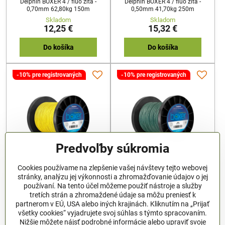
Delphin BOXER 4 / fluo žltá -
Delphin BOXER 4 / fluo žltá -
0,70mm 62,80kg 150m
0,50mm 41,70kg 250m
Skladom
Skladom
12,25 €
15,32 €
Do košíka
Do košíka
-10% pre registrovaných
-10% pre registrovaných
Predvoľby súkromia
Cookies používame na zlepšenie vašej návštevy tejto webovej
Delphin BOXER 4 / fluo žltá -
Delphin BOXER zelená -
stránky, analýzu jej výkonnosti a zhromažďovanie údajov o jej
0,50mm 41.70kg 1100m
1,00mm 78,2kg 500m
používaní. Na tento účel môžeme použiť nástroje a služby
Delphin BOXER 4 / fluo žltá -
Delphin BOXER zelená - 1,00mm
tretích strán a zhromaždené údaje sa môžu preniesť k
0,50mm 41.70kg 1100m
78,2kg 500m
partnerom v EÚ, USA alebo iných krajinách. Kliknutím na „Prijať
Skladom
Skladom
všetky cookies“ vyjadrujete svoj súhlas s týmto spracovaním.
52,22 €
36,85 €
Nižšie môžete nájsť podrobné informácie alebo upraviť svoje