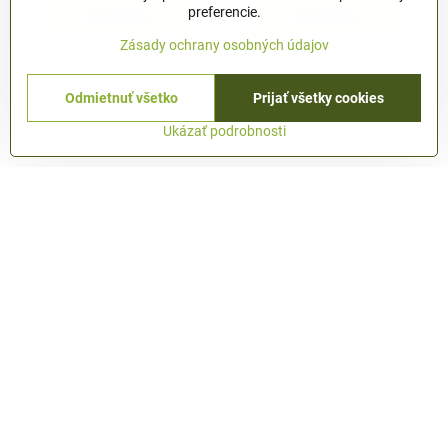
preferencie.
Do košíka
Do košíka
Zásady ochrany osobných údajov
Nie sú žiadne ďalšie produkty.
Odmietnuť všetko
Prijať všetky cookies
1
2
Ukázať podrobnosti
Newsletter
Odoberať naše novinky: