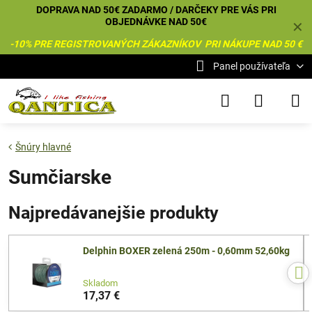
DOPRAVA NAD 50€ ZADARMO / DARČEKY PRE VÁS PRI
OBJEDNÁVKE NAD 50€
✕
-10% PRE REGISTROVANÝCH ZÁKAZNÍKOV PRI NÁKUPE NAD 50 €
Panel používateľa
Šnúry hlavné
Sumčiarske
Najpredávanejšie produkty
Delphin BOXER zelená 250m - 0,60mm 52,60kg
Skladom
17,37 €