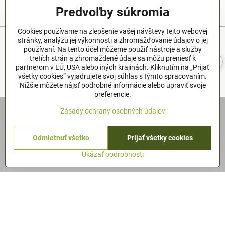
1
2
Predvoľby súkromia
Cookies používame na zlepšenie vašej návštevy tejto webovej
stránky, analýzu jej výkonnosti a zhromažďovanie údajov o jej
používaní. Na tento účel môžeme použiť nástroje a služby
tretích strán a zhromaždené údaje sa môžu preniesť k
partnerom v EÚ, USA alebo iných krajinách. Kliknutím na „Prijať
všetky cookies“ vyjadrujete svoj súhlas s týmto spracovaním.
Nižšie môžete nájsť podrobné informácie alebo upraviť svoje
preferencie.
Zásady ochrany osobných údajov
Odmietnuť všetko
Prijať všetky cookies
Newsletter
Ukázať podrobnosti
Odoberať naše novinky:
Odoberať
Chcem sa prihlásiť k odberu noviniek e-mailom
podmienky
ochrany os.údajov.