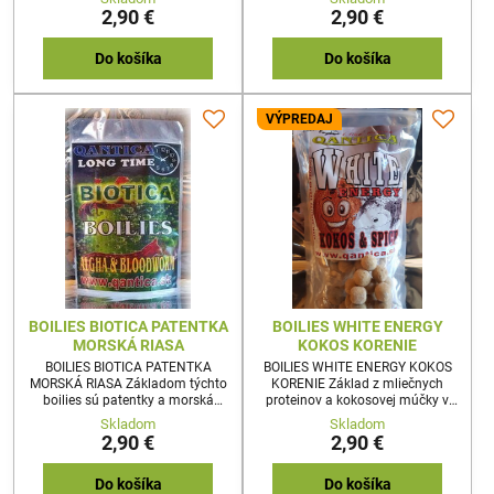
takmer chorobne závislé na
2,90 €
2,90 €
kukurice a je potrebná selekcia
väčších rýb,sú tieto boilies priam
zázračnou nástrahou.
Do košíka
Do košíka
VÝPREDAJ
BOILIES BIOTICA PATENTKA
BOILIES WHITE ENERGY
MORSKÁ RIASA
KOKOS KORENIE
BOILIES BIOTICA PATENTKA
BOILIES WHITE ENERGY KOKOS
MORSKÁ RIASA Základom týchto
KORENIE Základ z mliečnych
boilies sú patentky a morská
proteinov a kokosovej múčky v
riasa.Vysoko účinná kombinácia
kombinácii so sladkým
Skladom
Skladom
na lov v teplejších
korením.Tieto bolies sme vyvíjali
2,90 €
2,90 €
ročnýchobdobiach.150g 20mm
takmer tri roky a výsledok stojí za
to.Perfektné chuťové a pachové
vlasnosti, ktorým kapry
Do košíka
Do košíka