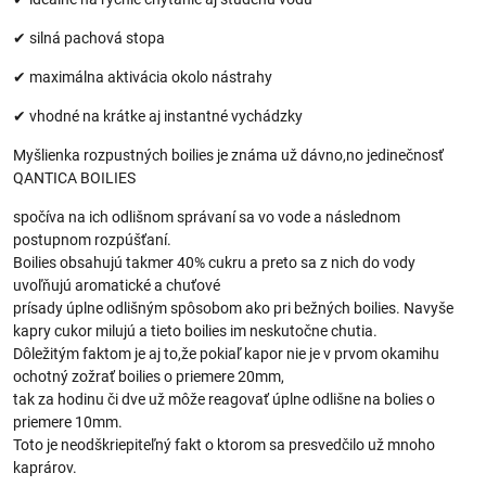
✔ silná pachová stopa
✔ maximálna aktivácia okolo nástrahy
✔ vhodné na krátke aj instantné vychádzky
Myšlienka rozpustných boilies je známa už dávno,no jedinečnosť
QANTICA BOILIES
spočíva na ich odlišnom správaní sa vo vode a následnom
postupnom rozpúšťaní.
Boilies obsahujú takmer 40% cukru a preto sa z nich do vody
uvoľňujú aromatické a chuťové
prísady úplne odlišným spôsobom ako pri bežných boilies. Navyše
kapry cukor milujú a tieto boilies im neskutočne chutia.
Dôležitým faktom je aj to,že pokiaľ kapor nie je v prvom okamihu
ochotný zožrať boilies o priemere 20mm,
tak za hodinu či dve už môže reagovať úplne odlišne na bolies o
priemere 10mm.
Toto je neodškriepiteľný fakt o ktorom sa presvedčilo už mnoho
kaprárov.