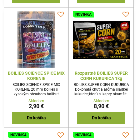
neodolajú,takmer v každej
situácii.150g 20mm
NOVINKA
BOILIES SCIENCE SPICE MIX
Rozpustné BOILIES SUPER
KORENIE
CORN KUKURICA 1kg
BOILIES SCIENCE SPICE MIX
BOILIES SUPER CORN KUKURICA
KORENIE 20 mm boilies s
Dokonalá chuť a aróma sladkej
vysokým obsahom halibut
kukurice,ktorú si kapry okamžite
múčky a prírodných korenín.150g
zamilujú.Tam kde sú kapry
Skladom
Skladom
20mm
takmer chorobne závislé na
2,90 €
8,90 €
kukurice a je potrebná selekcia
väčších rýb,sú tieto boilies priam
zázračnou nástrahou.
Do košíka
Do košíka
NOVINKA
NOVINKA