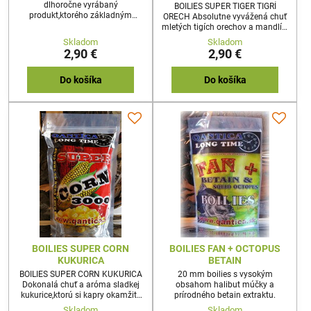
dlhoročne vyrábaný
BOILIES SUPER TIGER TIGRÍ
produkt,ktorého základným
ORECH Absolutne vyvážená chuť
mixom je zmes vtáčieho zobu a
mletých tigích orechov a mandlí s
halibut základu. 150g 20mm
arašidami.Posunuli sme
Skladom
Skladom
dokonalosť tigrieho orecha, ktorý
2,90 €
2,90 €
kapry milujú,úplne na novú
úroveň.Skombinovali sme ho s
perfektnou chuťou ďalších
Do košíka
Do košíka
prírodých produktov,tak aby
kapry mali ešteväčší apetít a
dôveru v ponúknutú
nástrahu.150g 20mm
BOILIES SUPER CORN
BOILIES FAN + OCTOPUS
KUKURICA
BETAIN
BOILIES SUPER CORN KUKURICA
20 mm boilies s vysokým
Dokonalá chuť a aróma sladkej
obsahom halibut múčky a
kukurice,ktorú si kapry okamžite
prírodného betain extraktu.
zamilujú.Tam kde sú kapry
Skladom
Skladom