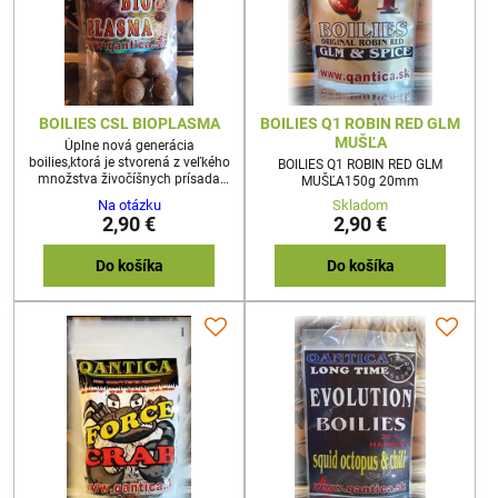
BOILIES CSL BIOPLASMA
BOILIES Q1 ROBIN RED GLM
MUŠĽA
Úplne nová generácia
boilies,ktorá je stvorená z veľkého
BOILIES Q1 ROBIN RED GLM
množstva živočíšnych prísada
MUŠĽA150g 20mm
kvalitného csl extraktu.Tieto
Na otázku
Skladom
boilies obsahujú múčne
2,90 €
2,90 €
červy,dafnie,priadku morušovú
,gamarusi,kobylky a iné larvy.Táto
prirodzená potrava je pre kaprov
Do košíka
Do košíka
základnou zložkou aj v
prírode.150g 20mm