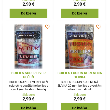
koncentrátom a
2,90 €
2,90 €
broskyňou.Perfektne fungujúce
boilies vhodné jak do studenej
vody, a aj do horúceho letného
Do košíka
Do košíka
počasia.150g 20mm
BOILIES SUPER LIVER
BOILIES FUSION KORENENÁ
PEČEŇ
SLIVKA
BOILIES SUPER LIVER PEČEŇ
BOILIES FUSION KORENENÁ
celoročne použiteľné boilies s
SLIVKA 20 mm boilies s vysokým
vysokým obsahom tekutej
obsahom halibut
pečene.150g 20mm
múčky,perníkovej múčky a
Skladom
Skladom
výraznej slivkovej arómy. TOP
2,90 €
2,90 €
boilies aj na lov amúrov.
Do košíka
Do košíka