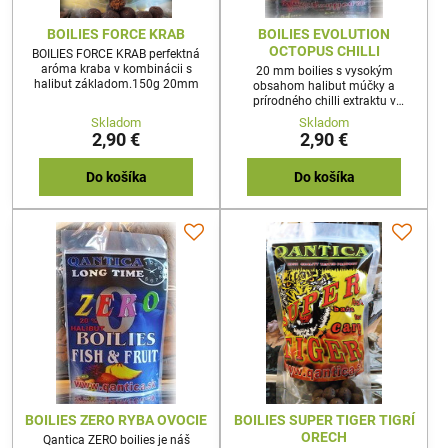
BOILIES FORCE KRAB
BOILIES EVOLUTION
OCTOPUS CHILLI
BOILIES FORCE KRAB perfektná
aróma kraba v kombinácii s
20 mm boilies s vysokým
halibut základom.150g 20mm
obsahom halibut múčky a
prírodného chilli extraktu v
kombinácii s vynikajúcou
Skladom
Skladom
arómou chobotnice.150g 150g
2,90 €
2,90 €
20mm
Do košíka
Do košíka
BOILIES ZERO RYBA OVOCIE
BOILIES SUPER TIGER TIGRÍ
ORECH
Qantica ZERO boilies je náš