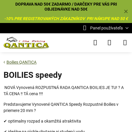
DOPRAVA NAD 50€ ZADARMO / DARČEKY PRE VÁS PRI
OBJEDNÁVKE NAD 50€
✕
-10% PRE REGISTROVANÝCH ZÁKAZNÍKOV PRI NÁKUPE NAD 50 €
Panel používateľa
Boilies QANTICA
BOILIES speedy
NOVÁ Vynovená ROZPUSTNÁ RADA QANTICA BOILIES JE TU! ? A
TÁ CENA ‼️ TÁ cena ‼️‼️
Predstavujeme Vynovené QANTICA Speedy Rozpustné Boilies v
priemere 20 mm ?
✔ optimalny rozpad a okamžitá atraktivita
✔ ideálne na rýchle chytanie aj studenú vodu