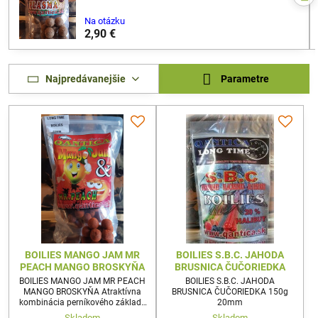
Na otázku
2,90 €
Najpredávanejšie
Parametre
BOILIES MANGO JAM MR
BOILIES S.B.C. JAHODA
PEACH MANGO BROSKYŇA
BRUSNICA ČUČORIEDKA
BOILIES MANGO JAM MR PEACH
BOILIES S.B.C. JAHODA
MANGO BROSKYŇA Atraktívna
BRUSNICA ČUČORIEDKA 150g
kombinácia perníkového základu
20mm
s kvalitným mango
Skladom
Skladom