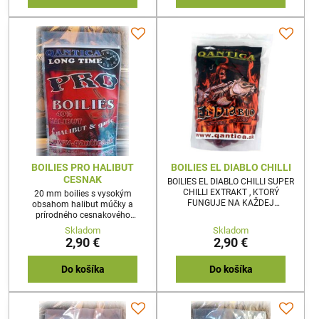
BOILIES PRO HALIBUT
BOILIES EL DIABLO CHILLI
CESNAK
BOILIES EL DIABLO CHILLI SUPER
CHILLI EXTRAKT , KTORÝ
20 mm boilies s vysokým
FUNGUJE NA KAŽDEJ
obsahom halibut múčky a
VODE.150g 20mm
prírodného cesnakového
extraktu. 150g 150g 20mm
Skladom
Skladom
2,90 €
2,90 €
Do košíka
Do košíka