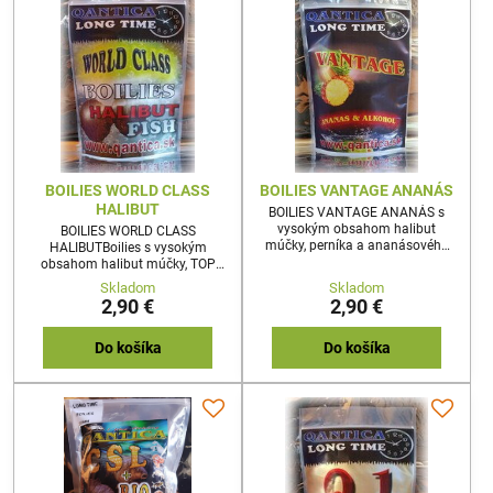
BOILIES WORLD CLASS
BOILIES VANTAGE ANANÁS
HALIBUT
BOILIES VANTAGE ANANÁS s
vysokým obsahom halibut
BOILIES WORLD CLASS
múčky, perníka a ananásového
HALIBUTBoilies s vysokým
koncentrátu na báze alkoholu,
obsahom halibut múčky, TOP
vďaka ktorému sú tieto boiies
celoročné použitie.150g 20mm
Skladom
Skladom
použiteľné aj cez zimu.150g
2,90 €
2,90 €
20mm
Do košíka
Do košíka