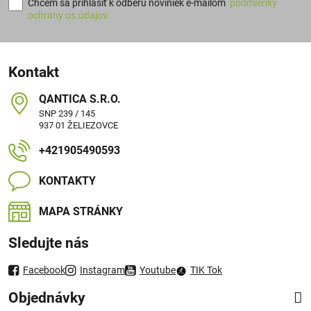
Chcem sa prihlásiť k odberu noviniek e-mailom
podmienky
ochrany os.údajov.
Kontakt
QANTICA S​.R​.O​.
SNP 239 / 145
937 01 ŽELIEZOVCE
+421905490593
KONTAKTY
MAPA STRÁNKY
Sledujte nás
Facebook
Instagram
Youtube
TIK Tok
Objednávky