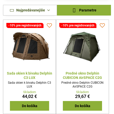
Najpredávanejšie
Parametre
-10% pre registrovaných
-10% pre registrovaných
Sada okien k bivaku Delphin
Predné okno Delphin
C3 LUX
CUBICON AirSPACE C2G
Sada okien k bivaku Delphin C3
Predné okno Delphin CUBICON
LUX
AirSPACE C2G
Skladom
Skladom
44,02 €
29,67 €
Do košíka
Do košíka