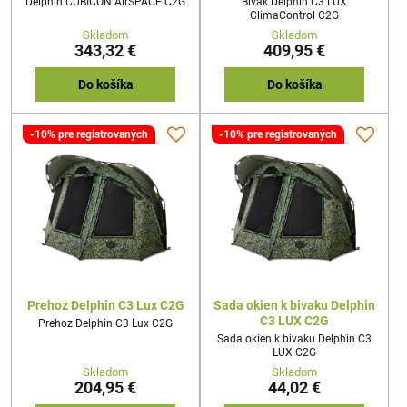
Delphin CUBICON AirSPACE C2G
Bivak Delphin C3 LUX
ClimaControl C2G
Skladom
Skladom
343,32 €
409,95 €
Do košíka
Do košíka
-10% pre registrovaných
-10% pre registrovaných
Prehoz Delphin C3 Lux C2G
Sada okien k bivaku Delphin
C3 LUX C2G
Prehoz Delphin C3 Lux C2G
Sada okien k bivaku Delphin C3
LUX C2G
Skladom
Skladom
204,95 €
44,02 €