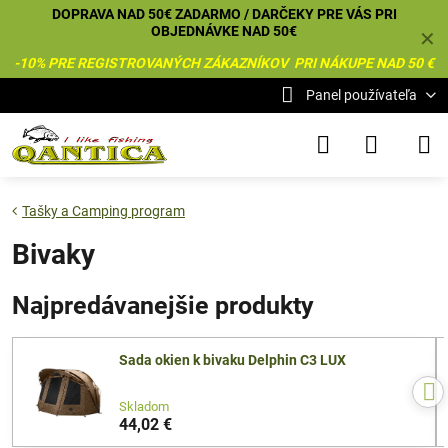
DOPRAVA NAD 50€ ZADARMO / DARČEKY PRE VÁS PRI
OBJEDNÁVKE NAD 50€
✕
-10% PRE REGISTROVANÝCH ZÁKAZNÍKOV PRI NÁKUPE NAD 50 €
Panel používateľa
Tašky a Camping program
Bivaky
Najpredávanejšie produkty
Sada okien k bivaku Delphin C3 LUX
Skladom
44,02 €