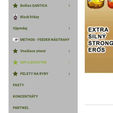
Boilies QANTICA
Black friday
Výpredaj
METHOD - FEEDER NÁSTRAHY
Vnadiace zmesi
DIPI A BOOSTRE
PELETY NA RYBY
PASTY
KONCENTRÁTY
PARTIKEL