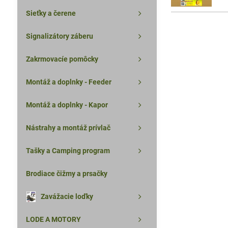
Sieťky a čerene
Signalizátory záberu
Zakrmovacíe pomôcky
Montáž a doplnky - Feeder
Montáž a doplnky - Kapor
Nástrahy a montáž prívlač
Tašky a Camping program
Brodiace čižmy a prsačky
Zavážacie loďky
LODE A MOTORY