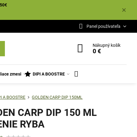
50€
✕
Panel používateľa
Nákupný košík
0 €
iace zmesi
DIPI A BOOSTRE
PI A BOOSTRE
GOLDEN CARP DIP 150ML
EN CARP DIP 150 ML
ENIE RYBA