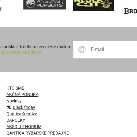
 prihlásiť k odberu noviniek e-mailom
ky ochrany os.údajov.
KTO SME
AKČNÁ PONUKA
Novinky
Black friday
QanticaKreative
DARČEKY
ABSOLUTHORIUM
QANTICA RYBÁRSKE PREDAJNE