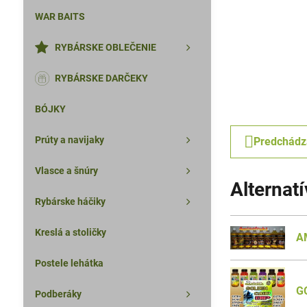
WAR BAITS
RYBÁRSKE OBLEČENIE
RYBÁRSKE DARČEKY
BÓJKY
Prúty a navijaky
Predchádz
Vlasce a šnúry
Alternat
Rybárske háčiky
Kreslá a stoličky
A
Postele lehátka
G
Podberáky