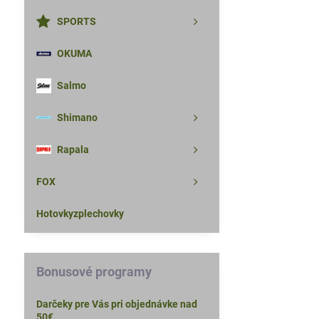
SPORTS
OKUMA
Salmo
Shimano
Rapala
FOX
Hotovkyzplechovky
Bonusové programy
Darčeky pre Vás pri objednávke nad
50€