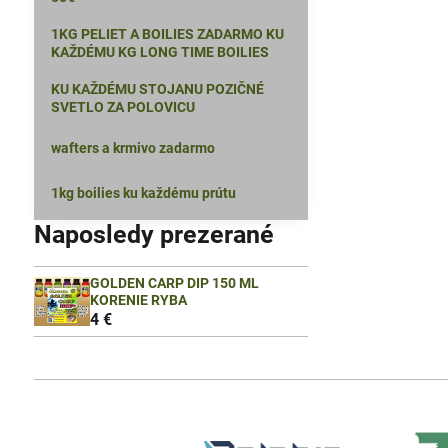
1KG PELIET A BOILIES ZADARMO KU
KAŽDÉMU KG LONG TIME BOILIES
KU KAŽDÉMU STOJANU POZIČNÉ
SVETLO ZA POLOVICU
wafters a krmivo zadarmo
1kg boilies ku každému prútu
Naposledy prezerané
GOLDEN CARP DIP 150 ML
KORENIE RYBA
4 €