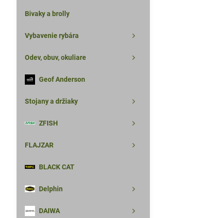
Bivaky a brolly
Vybavenie rybára
Odev, obuv, okuliare
Geof Anderson
Stojany a držiaky
ZFISH
FLAJZAR
BLACK CAT
Delphin
DAIWA