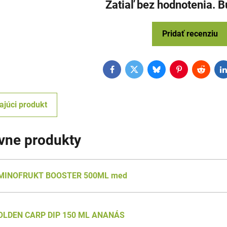
Zatiaľ bez hodnotenia. B
Pridať recenziu
Facebook
Twitter
Bluesky
Pinterest
Reddit
L
ajúci produkt
ívne produkty
MINOFRUKT BOOSTER 500ML med
OLDEN CARP DIP 150 ML ANANÁS