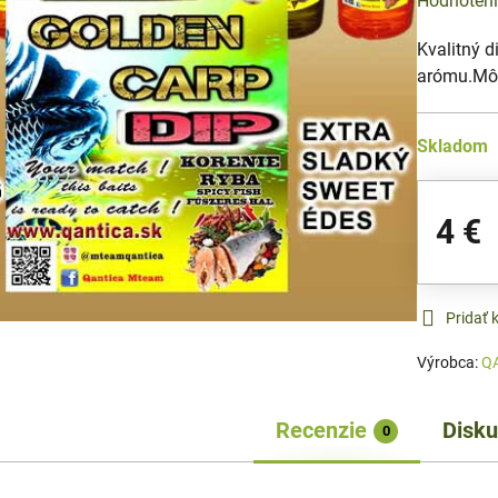
Hodnoten
Kvalitný d
arómu.Môž
Skladom
4 €
Pridať
Výrobca:
Q
Recenzie
Disku
0