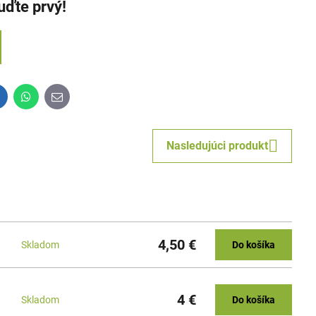
uďte prvý!
inkedIn
WhatsApp
E-
mail
Nasledujúci produkt
4,50 €
Skladom
Do košíka
4 €
Skladom
Do košíka