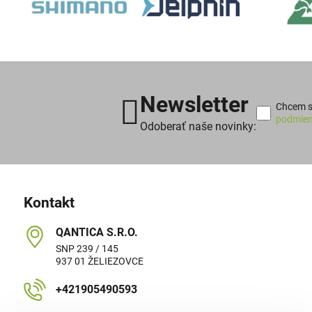
Newsletter
Chcem sa
podmien
Odoberať naše novinky:
Kontakt
QANTICA S​.R​.O​.
SNP 239 / 145
937 01 ŽELIEZOVCE
+421905490593