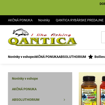
DO
AKČNÁ PONUKA
Novinky
QANTICA RYBÁRSKE PREDAJNE
Novinky v eshope
AKČNÁ PONUKA
ABSOLUTHORIUM
Boilie
Novinky v eshope
AKČNÁ PONUKA
ABSOLUTHORIUM