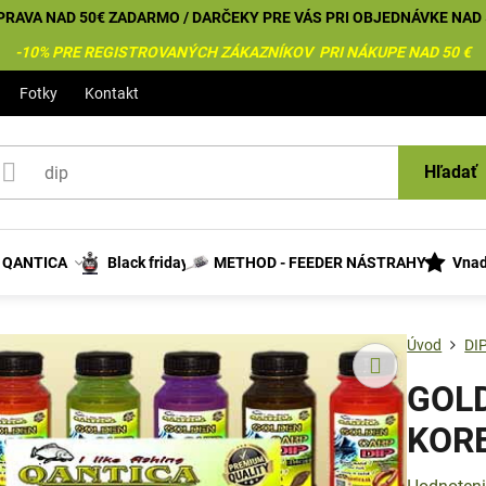
PRAVA NAD 50€ ZADARMO / DARČEKY PRE VÁS PRI OBJEDNÁVKE NAD 
-10% PRE REGISTROVANÝCH ZÁKAZNÍKOV PRI NÁKUPE NAD 50 €
Fotky
Kontakt
Hľadať
s QANTICA
Black friday
METHOD - FEEDER NÁSTRAHY
Vnad
Úvod
DI
GOLD
KOR