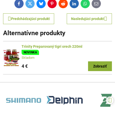
Facebook
Twitter
Bluesky
Pinterest
Reddit
LinkedIn
WhatsApp
E-
mail
Predchádzajúci produkt
Nasledujúci produkt
Alternatívne produkty
Trinity Preparovaný tigrí orech 220ml
NOVINKA
Skladom
4 €
Zobraziť