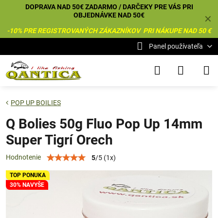
DOPRAVA NAD 50€ ZADARMO / DARČEKY PRE VÁS PRI
OBJEDNÁVKE NAD 50€
✕
-10% PRE REGISTROVANÝCH ZÁKAZNÍKOV PRI NÁKUPE NAD 50 €
Panel používateľa
POP UP BOILIES
Q Bolies 50g Fluo Pop Up 14mm
Super Tigrí Orech
Hodnotenie
5
/
5
(
1
x)
TOP PONUKA
30% NAVYŠE