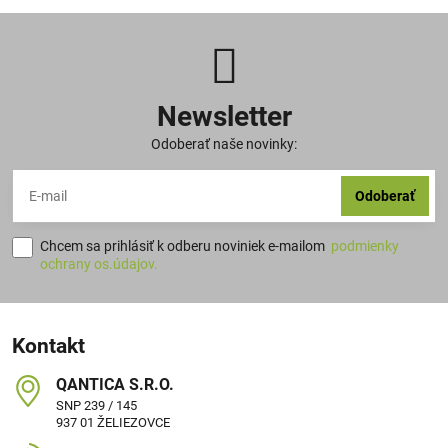
Newsletter
Odoberať naše novinky:
Odoberať
Chcem sa prihlásiť k odberu noviniek e-mailom
podmienky
ochrany os.údajov.
Kontakt
QANTICA S​.R​.O​.
SNP 239 / 145
937 01 ŽELIEZOVCE