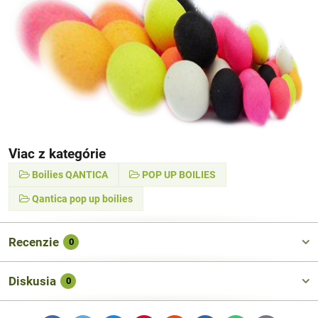
Viac z kategórie
Boilies QANTICA
POP UP BOILIES
Qantica pop up boilies
Recenzie
0
Diskusia
0