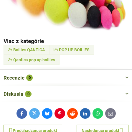
Viac z kategórie
Boilies QANTICA
POP UP BOILIES
Qantica pop up boilies
Recenzie
0
Diskusia
0
Facebook
Twitter
Bluesky
Pinterest
Reddit
LinkedIn
WhatsApp
E-
mail
Predchádzajúci produkt
Nasledujúci produkt