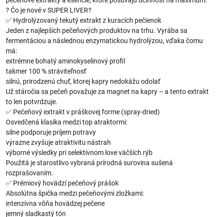
pečeňové extrakty a esencie, ktoré posúvajú účinnosť na maximum.
? Čo je nové v SUPER LIVER?
✅ Hydrolýzovaný tekutý extrakt z kuracích pečienok
Jeden z najlepších pečeňových produktov na trhu. Vyrába sa
fermentáciou a následnou enzymatickou hydrolýzou, vďaka čomu
má:
extrémne bohatý aminokyselinový profil
takmer 100 % stráviteľnosť
silnú, prirodzenú chuť, ktorej kapry nedokážu odolať
Už stáročia sa pečeň považuje za magnet na kapry – a tento extrakt
to len potvrdzuje.
✅ Pečeňový extrakt v práškovej forme (spray-dried)
Osvedčená klasika medzi top atraktormi:
silne podporuje príjem potravy
výrazne zvyšuje atraktivitu nástrah
výborné výsledky pri selektívnom love väčších rýb
Použitá je starostlivo vybraná prírodná surovina sušená
rozprašovaním.
✅ Prémiový hovädzí pečeňový prášok
Absolútna špička medzi pečeňovými zložkami:
intenzívna vôňa hovädzej pečene
jemný sladkastý tón