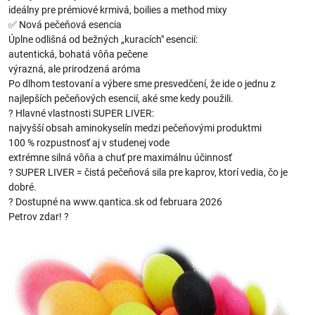
ideálny pre prémiové krmivá, boilies a method mixy
✅ Nová pečeňová esencia
Úplne odlišná od bežných „kuracích" esencií:
autentická, bohatá vôňa pečene
výrazná, ale prirodzená aróma
Po dlhom testovaní a výbere sme presvedčení, že ide o jednu z
najlepších pečeňových esencií, aké sme kedy použili.
? Hlavné vlastnosti SUPER LIVER:
najvyšší obsah aminokyselín medzi pečeňovými produktmi
100 % rozpustnosť aj v studenej vode
extrémne silná vôňa a chuť pre maximálnu účinnosť
? SUPER LIVER = čistá pečeňová sila pre kaprov, ktorí vedia, čo je
dobré.
? Dostupné na www.qantica.sk od februara 2026
Petrov zdar! ?