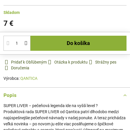
Skladom
7 €
Do košíka
Pridať k Obľúbeným
Otázka k produktu
Strážny pes
Doručenia
Výrobca:
QANTICA
Popis
SUPER LIVER – pečeňová legenda ide na vyšší level ?
Produktová rada SUPER LIVER od Qantica patrí dlhodobo medzi
najúspešnejšie pečeňové návnady v našej ponuke. A teraz prichádza
veľká novinka – po novom ju ešte viac posilňujeme o špičkové