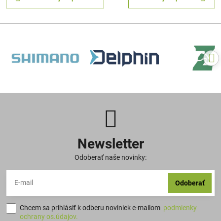
Newsletter
Odoberať naše novinky:
Odoberať
Chcem sa prihlásiť k odberu noviniek e-mailom
podmienky
ochrany os.údajov.