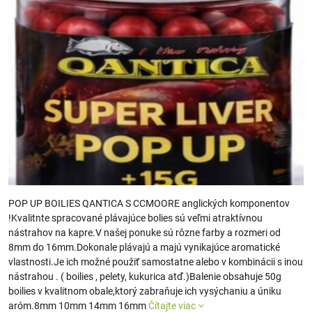
POP UP BOILIES QANTICA S CCMOORE anglických komponentov
!Kvalitnte spracované plávajúce bolies sú veľmi atraktívnou
nástrahov na kapre.V našej ponuke sú rôzne farby a rozmeri od
8mm do 16mm.Dokonale plávajú a majú vynikajúce aromatické
vlastnosti.Je ich možné použiť samostatne alebo v kombinácii s inou
nástrahou . ( boilies , pelety, kukurica atď.)Balenie obsahuje 50g
boilies v kvalitnom obale,ktorý zabraňuje ich vysýchaniu a úniku
aróm.8mm 10mm 14mm 16mm
Čítajte viac