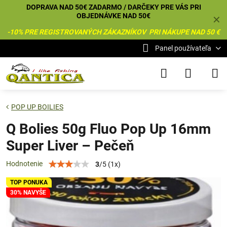
DOPRAVA NAD 50€ ZADARMO / DARČEKY PRE VÁS PRI
OBJEDNÁVKE NAD 50€
✕
-10% PRE REGISTROVANÝCH ZÁKAZNÍKOV PRI NÁKUPE NAD 50 €
Panel používateľa
POP UP BOILIES
Q Bolies 50g Fluo Pop Up 16mm
Super Liver – Pečeň
Hodnotenie
3
/
5
(
1
x)
TOP PONUKA
30% NAVYŠE