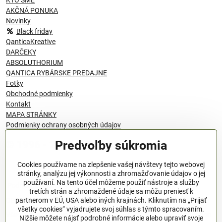
AKČNÁ PONUKA
Novinky
Black friday
QanticaKreative
DARČEKY
ABSOLUTHORIUM
QANTICA RYBÁRSKE PREDAJNE
Fotky
Obchodné podmienky
Kontakt
MAPA STRÁNKY
Podmienky ochrany osobných údajov
Predvoľby súkromia
© 1996 - 2024 QANTICA S.R.O
Cookies používame na zlepšenie vašej návštevy tejto webovej
stránky, analýzu jej výkonnosti a zhromažďovanie údajov o jej
používaní. Na tento účel môžeme použiť nástroje a služby
Podmienky ochrany osobných údajov
tretích strán a zhromaždené údaje sa môžu preniesť k
OBCHODNÉ PODMIENKY
partnerom v EÚ, USA alebo iných krajinách. Kliknutím na „Prijať
všetky cookies“ vyjadrujete svoj súhlas s týmto spracovaním.
Všeobecné nariadenie o bezpečnosti produktov (GPSR), Regulation
Nižšie môžete nájsť podrobné informácie alebo upraviť svoje