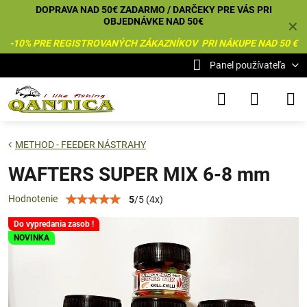
DOPRAVA NAD 50€ ZADARMO / DARČEKY PRE VÁS PRI
OBJEDNÁVKE NAD 50€
✕
-10% PRE REGISTROVANÝCH ZÁKAZNÍKOV PRI NÁKUPE NAD 50 €
Panel používateľa
METHOD - FEEDER NÁSTRAHY
WAFTERS SUPER MIX 6-8 mm
Hodnotenie
5
/
5
(
4
x)
Do vypredania zasob !
NOVINKA