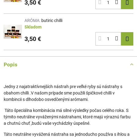
3,50 €
ARÓMA:
butiric chilli
Skladom
3,50 €
Popis
Jedny z najatraktívnejších nástrah pre veľké ryby sú nástrahy s
obahom chilli .V našom prípade sme použili špičkové chilli v
kombincii s dlhodobo osvedčenými arómami.
Táto špeciálna kombinácia má silné výsledky počas celého roka. S
týmito neutrálne vyváženými nástrahami, ktoré majú výraznú farbu
a chutnú chuť ,budú vaše vychádzky úspešné.
Táto neutrálne vyvážená nástraha sa jednoducho používa s ihlou a