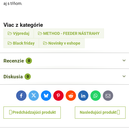
aj s tŕňom.
Viac z kategórie
Výpredaj
METHOD - FEEDER NÁSTRAHY
Black friday
Novinky v eshope
Recenzie
0
Diskusia
0
Facebook
Twitter
Bluesky
Pinterest
Reddit
LinkedIn
WhatsApp
E-
mail
Predchádzajúci produkt
Nasledujúci produkt