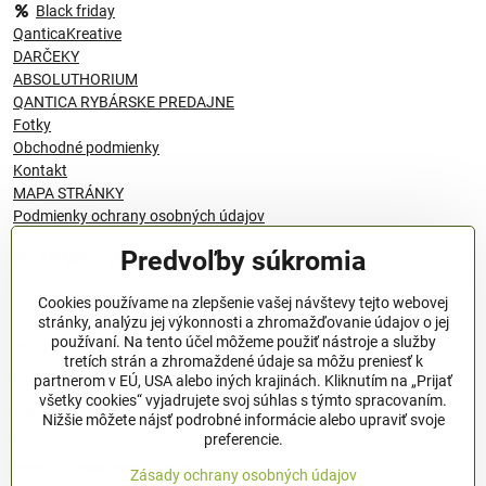
Black friday
QanticaKreative
DARČEKY
ABSOLUTHORIUM
QANTICA RYBÁRSKE PREDAJNE
Fotky
Obchodné podmienky
Kontakt
MAPA STRÁNKY
Podmienky ochrany osobných údajov
Predvoľby súkromia
© 1996 - 2024 QANTICA S.R.O
Cookies používame na zlepšenie vašej návštevy tejto webovej
stránky, analýzu jej výkonnosti a zhromažďovanie údajov o jej
používaní. Na tento účel môžeme použiť nástroje a služby
Podmienky ochrany osobných údajov
tretích strán a zhromaždené údaje sa môžu preniesť k
OBCHODNÉ PODMIENKY
partnerom v EÚ, USA alebo iných krajinách. Kliknutím na „Prijať
všetky cookies“ vyjadrujete svoj súhlas s týmto spracovaním.
Všeobecné nariadenie o bezpečnosti produktov (GPSR), Regulation
Nižšie môžete nájsť podrobné informácie alebo upraviť svoje
(EU)
preferencie.
Pravidlá spracovania recenzií
Zásady ochrany osobných údajov