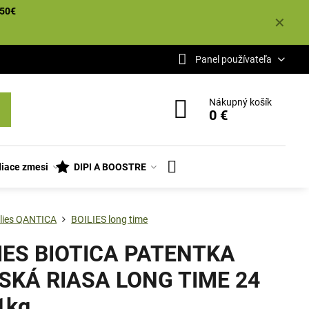
50€
✕
Panel používateľa
Nákupný košík
0 €
iace zmesi
DIPI A BOOSTRE
ilies QANTICA
BOILIES long time
IES BIOTICA PATENTKA
KÁ RIASA LONG TIME 24
1kg