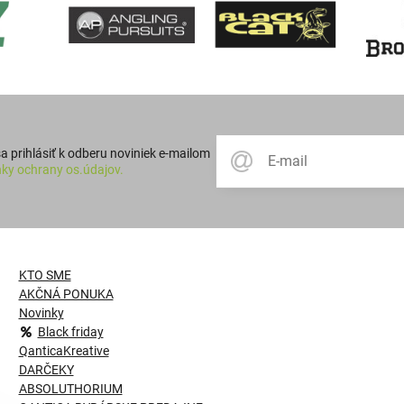
 prihlásiť k odberu noviniek e-mailom
ky ochrany os.údajov.
KTO SME
AKČNÁ PONUKA
Novinky
Black friday
QanticaKreative
DARČEKY
ABSOLUTHORIUM