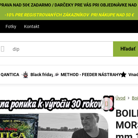
PRAVA NAD 50€ ZADARMO / DARČEKY PRE VÁS PRI OBJEDNÁVKE NAD 
-10% PRE REGISTROVANÝCH ZÁKAZNÍKOV PRI NÁKUPE NAD 50 €
Fotky
Kontakt
Hľadať
s QANTICA
Black friday
METHOD - FEEDER NÁSTRAHY
Vnad
Úvod
Bo
BOIL
MORS
mm 