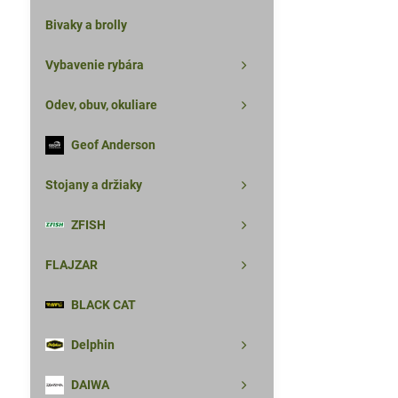
Bivaky a brolly
Vybavenie rybára
Odev, obuv, okuliare
Geof Anderson
Stojany a držiaky
ZFISH
FLAJZAR
BLACK CAT
Delphin
DAIWA