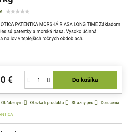
ie
BIOTICA PATENTKA MORSKÁ RIASA LONG TIME Základom
lies sú patentky a morská riasa. Vysoko účinná
 na lov v teplejších ročných obdobiach.
90 €
Do košíka
 k Obľúbeným
Otázka k produktu
Strážny pes
Doručenia
ANTICA