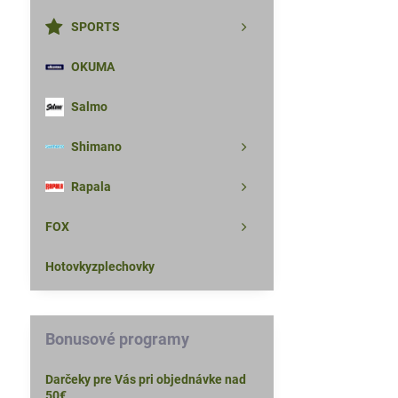
SPORTS
OKUMA
Salmo
Shimano
Rapala
FOX
Hotovkyzplechovky
Bonusové programy
Darčeky pre Vás pri objednávke nad
50€