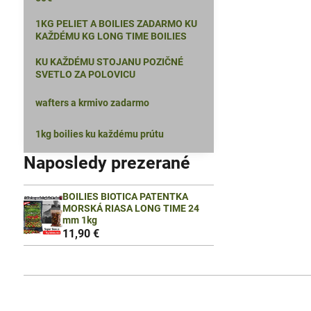
1KG PELIET A BOILIES ZADARMO KU
KAŽDÉMU KG LONG TIME BOILIES
KU KAŽDÉMU STOJANU POZIČNÉ
SVETLO ZA POLOVICU
wafters a krmivo zadarmo
1kg boilies ku každému prútu
Naposledy prezerané
BOILIES BIOTICA PATENTKA
MORSKÁ RIASA LONG TIME 24
mm 1kg
11,90 €