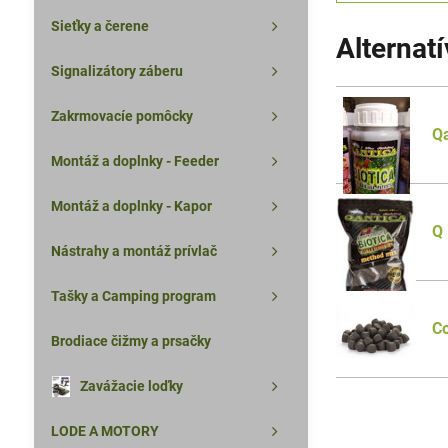
Sieťky a čerene
Alternat
Signalizátory záberu
Zakrmovacíe pomôcky
Q
Montáž a doplnky - Feeder
Montáž a doplnky - Kapor
Q 
Nástrahy a montáž prívlač
Tašky a Camping program
C
Brodiace čižmy a prsačky
Zavážacie loďky
LODE A MOTORY