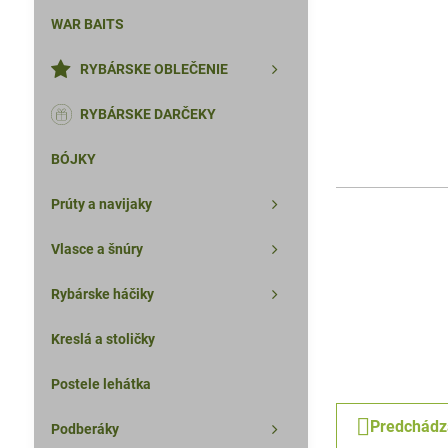
WAR BAITS
RYBÁRSKE OBLEČENIE
RYBÁRSKE DARČEKY
BÓJKY
Prúty a navijaky
Vlasce a šnúry
Rybárske háčiky
Kreslá a stoličky
Postele lehátka
Predchádz
Podberáky