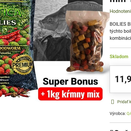
Hodnoten
BOILIES 
týchto boi
kombinácia
Skladom
11,
Pridať
Výrobca:
Q