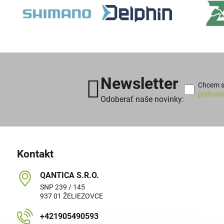
Newsletter
Chcem sa
podmien
Odoberať naše novinky:
Kontakt
QANTICA S​.R​.O​.
SNP 239 / 145
937 01 ŽELIEZOVCE
+421905490593