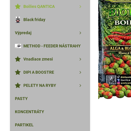
Boilies QANTICA
Black friday
Výpredaj
METHOD - FEEDER NÁSTRAHY
Vnadiace zmesi
DIPI A BOOSTRE
PELETY NA RYBY
PASTY
KONCENTRÁTY
PARTIKEL