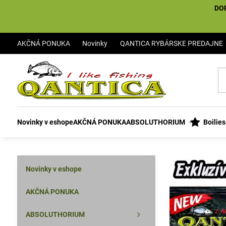
DO
AKČNÁ PONUKA
Novinky
QANTICA RYBÁRSKE PREDAJNE
Novinky v eshope
AKČNÁ PONUKA
ABSOLUTHORIUM
Boilie
Novinky v eshope
AKČNÁ PONUKA
ABSOLUTHORIUM