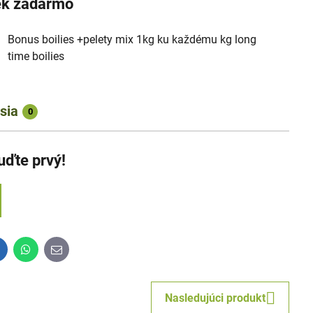
k zadarmo
Bonus boilies +pelety mix 1kg ku každému kg long
time boilies
sia
0
uďte prvý!
inkedIn
WhatsApp
E-
mail
Nasledujúci produkt