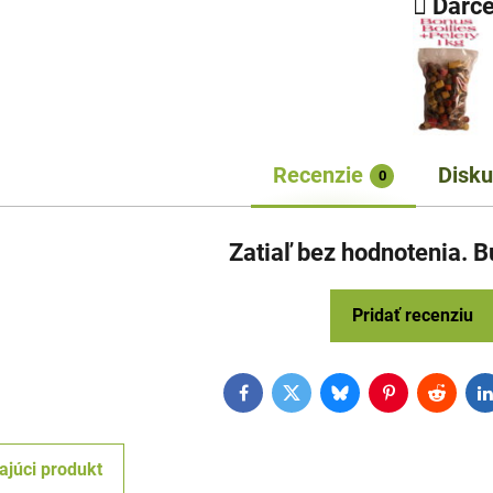
Darče
Recenzie
Disku
0
Zatiaľ bez hodnotenia. B
Pridať recenziu
Facebook
Twitter
Bluesky
Pinterest
Reddit
L
ajúci produkt