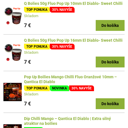
Q Bolies 50g Fluo Pop Up 10mm El Diablo- Sweet Chilli
TOP PONUKA
30% NAVYŠE
Skladom
7 €
Do košíka
Q Bolies 50g Fluo Pop Up 16mm El Diablo- Sweet Chilli
TOP PONUKA
30% NAVYŠE
Skladom
7 €
Do košíka
Pop Up Boilies Mango Chilli Fluo Oranžové 10mm –
Qantica El Diablo
TOP PONUKA
NOVINKA
30% NAVYŠE
Skladom
7 €
Do košíka
Dip Chilli Mango – Qantica El Diablo | Extra silný
atraktor na boilies