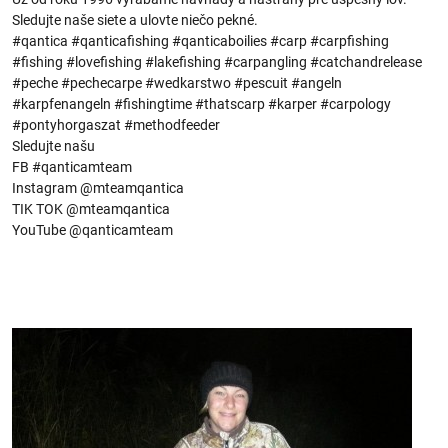
Sledujte naše siete a ulovte niečo pekné.
#qantica #qanticafishing #qanticaboilies #carp #carpfishing
#fishing #lovefishing #lakefishing #carpangling #catchandrelease
#peche #pechecarpe #wedkarstwo #pescuit #angeln
#karpfenangeln #fishingtime #thatscarp #karper #carpology
#pontyhorgaszat #methodfeeder
Sledujte našu
FB #qanticamteam
Instagram @mteamqantica
TIK TOK @mteamqantica
YouTube @qanticamteam