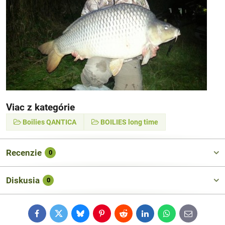
Viac z kategórie
Boilies QANTICA
BOILIES long time
Recenzie
0
Diskusia
0
Facebook
Twitter
Bluesky
Pinterest
Reddit
LinkedIn
WhatsApp
E-
mail