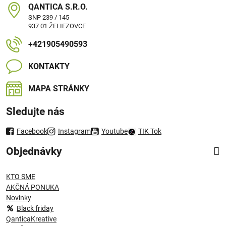
QANTICA S​.R​.O​.
SNP 239 / 145
937 01 ŽELIEZOVCE
+421905490593
KONTAKTY
MAPA STRÁNKY
Sledujte nás
Facebook
Instagram
Youtube
TIK Tok
Objednávky
KTO SME
AKČNÁ PONUKA
Novinky
Black friday
QanticaKreative