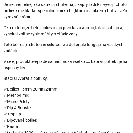
Je neuveriteľné, ako ostré príchute majú kapry radi.Pri vývoji tohoto
boilies sme hľadali špeciálnu zmes chili,ktorá má okrem chuti aj veľmi
výraznú arómu.
Okrem toho,že tieto boilies majú prenikávú arómu,tak obsahujú aj
vysokokvaltné rybie múčky a vtáčie zoby.
Toto boilies je skutočne celoročné a dokonale funguje na všetkých
vodách.
V celej produktovej rade sa nachádza všetko,čo kaprár potrebuje na
úspešný lov.
Stačí si vybrať s ponuky.
✅️Boilies 16mm 20mm 24mm
✅️Method mix
✅️Micro Pelety
✅️Dip & Booster
✅️ Pop up
✅️Dipované boilies
✅️Pasta
Už od roku 1996 vyrábame návnady a nástrahy pre úspešný lov.