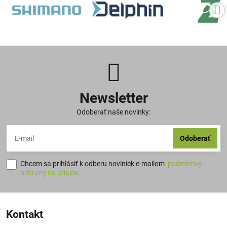
Newsletter
Odoberať naše novinky:
Odoberať
Chcem sa prihlásiť k odberu noviniek e-mailom
podmienky
ochrany os.údajov.
Kontakt