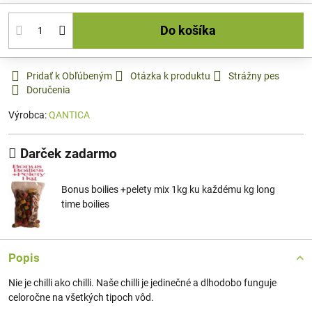
Do košíka
Pridať k Obľúbeným
Otázka k produktu
Strážny pes
Doručenia
Výrobca:
QANTICA
Darček zadarmo
Bonus boilies +pelety mix 1kg ku každému kg long
time boilies
Popis
Nie je chilli ako chilli. Naše chilli je jedinečné a dlhodobo funguje
celoročne na všetkých tipoch vôd.