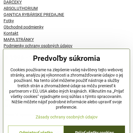
DARČEKY
ABSOLUTHORIUM
QANTICA RYBÁRSKE PREDAJNE
Fotky
Obchodné podmienky
Kontakt
MAPA STRÁNKY
Podmienky ochrany osobných údajov
Predvoľby súkromia
© 1996 - 2024 QANTICA S.R.O
Cookies používame na zlepšenie vašej návštevy tejto webovej
stránky, analýzu jej výkonnosti a zhromažďovanie údajov o jej
používaní. Na tento účel môžeme použiť nástroje a služby
Podmienky ochrany osobných údajov
tretích strán a zhromaždené údaje sa môžu preniesť k
OBCHODNÉ PODMIENKY
partnerom v EÚ, USA alebo iných krajinách. Kliknutím na „Prijať
všetky cookies“ vyjadrujete svoj súhlas s týmto spracovaním.
Všeobecné nariadenie o bezpečnosti produktov (GPSR), Regulation
Nižšie môžete nájsť podrobné informácie alebo upraviť svoje
(EU)
preferencie.
Pravidlá spracovania recenzií
Zásady ochrany osobných údajov
©
2026
Copyright
Odmietnuť všetko
Prijať všetky cookies