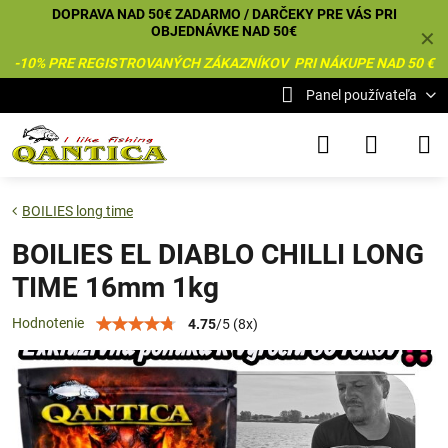
DOPRAVA NAD 50€ ZADARMO / DARČEKY PRE VÁS PRI
OBJEDNÁVKE NAD 50€
✕
-10% PRE REGISTROVANÝCH ZÁKAZNÍKOV PRI NÁKUPE NAD 50 €
Panel používateľa
BOILIES long time
BOILIES EL DIABLO CHILLI LONG
TIME 16mm 1kg
Hodnotenie
4.75
/
5
(
8
x)