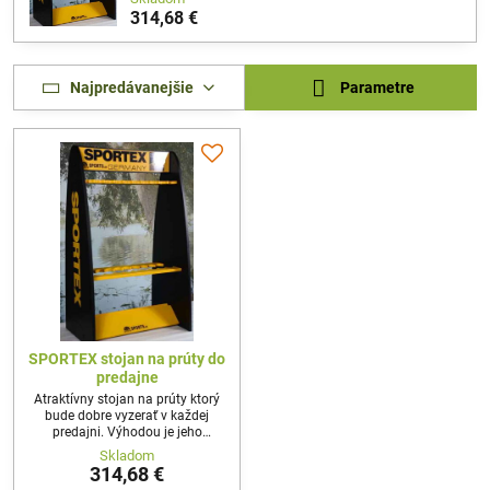
314,68 €
Najpredávanejšie
Parametre
SPORTEX stojan na prúty do
predajne
Atraktívny stojan na prúty ktorý
bude dobre vyzerať v každej
predajni. Výhodou je jeho
obojstranné využitie, preto je
Skladom
možnosť ho postaviť aj do
314,68 €
priestoru. Kapacita až 20 prútov.