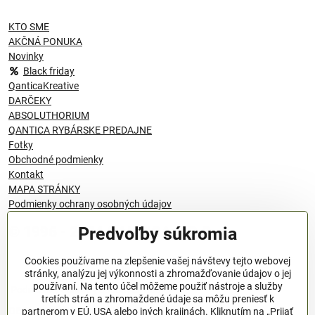
KTO SME
AKČNÁ PONUKA
Novinky
Black friday
QanticaKreative
DARČEKY
ABSOLUTHORIUM
QANTICA RYBÁRSKE PREDAJNE
Fotky
Obchodné podmienky
Kontakt
MAPA STRÁNKY
Podmienky ochrany osobných údajov
Predvoľby súkromia
© 1996 - 2024 QANTICA S.R.O
Cookies používame na zlepšenie vašej návštevy tejto webovej
stránky, analýzu jej výkonnosti a zhromažďovanie údajov o jej
používaní. Na tento účel môžeme použiť nástroje a služby
Podmienky ochrany osobných údajov
tretích strán a zhromaždené údaje sa môžu preniesť k
OBCHODNÉ PODMIENKY
partnerom v EÚ, USA alebo iných krajinách. Kliknutím na „Prijať