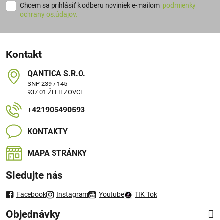
Chcem sa prihlásiť k odberu noviniek e-mailom
podmienky
ochrany os.údajov.
Kontakt
QANTICA S​.R​.O​.
SNP 239 / 145
937 01 ŽELIEZOVCE
+421905490593
KONTAKTY
MAPA STRÁNKY
Sledujte nás
Facebook
Instagram
Youtube
TIK Tok
Objednávky