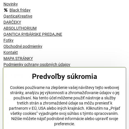
Novinky
Black friday
QanticaKreative
DARČEKY
ABSOLUTHORIUM
QANTICA RYBÁRSKE PREDAJNE
Fotky
Obchodné podmienky
Kontakt
MAPA STRÁNKY
Podmienky ochrany osobných údajov
Predvoľby súkromia
© 1996 - 2024 QANTICA S.R.O
Cookies používame na zlepšenie vašej návštevy tejto webovej
stránky, analýzu jej výkonnosti a zhromažďovanie údajov o jej
používaní. Na tento účel môžeme použiť nástroje a služby
Podmienky ochrany osobných údajov
tretích strán a zhromaždené údaje sa môžu preniesť k
OBCHODNÉ PODMIENKY
partnerom v EÚ, USA alebo iných krajinách. Kliknutím na „Prijať
všetky cookies“ vyjadrujete svoj súhlas s týmto spracovaním.
Všeobecné nariadenie o bezpečnosti produktov (GPSR), Regulation
Nižšie môžete nájsť podrobné informácie alebo upraviť svoje
(EU)
preferencie.