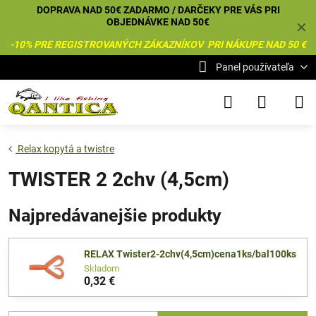
DOPRAVA NAD 50€ ZADARMO / DARČEKY PRE VÁS PRI
OBJEDNÁVKE NAD 50€
✕
-10% PRE REGISTROVANÝCH ZÁKAZNÍKOV PRI NÁKUPE NAD 50 €
Panel používateľa
Relax kopytá a twistre
TWISTER 2 2chv (4,5cm)
Najpredávanejšie produkty
RELAX Twister2-2chv(4,5cm)cena1ks/bal100ks
Skladom
0,32 €