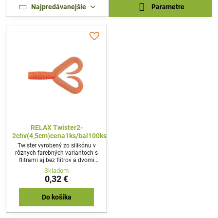
Najpredávanejšie
Parametre
RELAX Twister2-
2chv(4,5cm)cena1ks/bal100ks
Twister vyrobený zo silikónu v
rôznych farebných variantoch s
flitrami aj bez flitrov a dvomi
dlhými chvostíkmi. Aj pri
Skladom
pomalom vláčení sa chvostíky
0,32 €
vlnia a dráždia rybu. Je vhodný
na ľahkú prívlač na menšie
dravce – pstruh, ostriež, jalec a
Do košíka
zubáča.