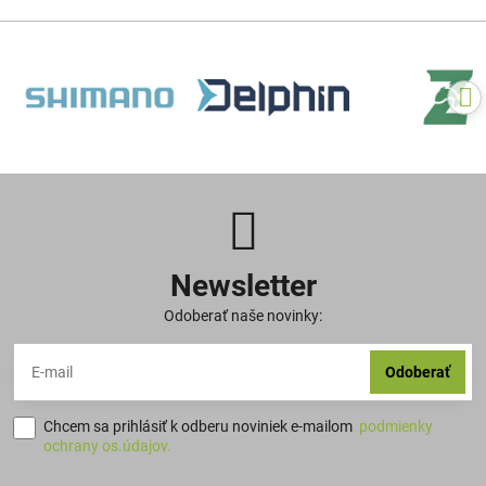
Newsletter
Odoberať naše novinky:
Odoberať
Chcem sa prihlásiť k odberu noviniek e-mailom
podmienky
ochrany os.údajov.