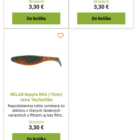
Skladom
Skladom
ťažkú prívlač z brehu a z člna,
ťažkú prívlač z brehu a z člna,
3,30 €
3,30 €
svojim pohybom imituje
svojim pohybom imituje
poranenú rybku. Napichuje sa na
poranenú rybku. Napichuje sa na
jigový háčik, a systémik na
jigový háčik, a systémik na
Do košíka
Do košíka
vláčenie.
vláčenie.
RELAX kopyto RK6 (15cm)
cena 1ks/bal5ks
Napodobenina rybky vyrobená zo
silikónu v rôznych farebných
variantoch s flitrami aj bez flitrov.
Používa sa na stredne ťažkú až
Skladom
ťažkú prívlač z brehu a z člna,
3,30 €
svojim pohybom imituje
poranenú rybku. Napichuje sa na
jigový háčik, a systémik na
Do košíka