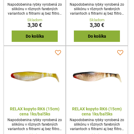
Napodobenina rybky vyrobená zo
Napodobenina rybky vyrobená zo
silikónu v rôznych farebných
silikónu v rôznych farebných
variantoch s flitrami aj bez flitrov.
variantoch s flitrami aj bez flitrov.
Používa sa na stredne ťažkú až
Používa sa na stredne ťažkú až
Skladom
Skladom
ťažkú prívlač z brehu a z člna,
ťažkú prívlač z brehu a z člna,
3,30 €
3,30 €
svojim pohybom imituje
svojim pohybom imituje
poranenú rybku. Napichuje sa na
poranenú rybku. Napichuje sa na
jigový háčik, a systémik na
jigový háčik, a systémik na
Do košíka
Do košíka
vláčenie.
vláčenie.
RELAX kopyto RK6 (15cm)
RELAX kopyto RK6 (15cm)
cena 1ks/bal5ks
cena 1ks/bal5ks
Napodobenina rybky vyrobená zo
Napodobenina rybky vyrobená zo
silikónu v rôznych farebných
silikónu v rôznych farebných
variantoch s flitrami aj bez flitrov.
variantoch s flitrami aj bez flitrov.
Používa sa na stredne ťažkú až
Používa sa na stredne ťažkú až