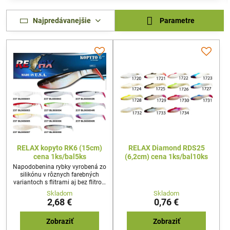
Najpredávanejšie
Parametre
RELAX kopyto RK6 (15cm)
RELAX Diamond RDS25
cena 1ks/bal5ks
(6,2cm) cena 1ks/bal10ks
Napodobenina rybky vyrobená zo
silikónu v rôznych farebných
variantoch s flitrami aj bez flitrov.
Používa sa na stredne ťažkú až
Skladom
Skladom
ťažkú prívlač z brehu a z člna,
2,68 €
0,76 €
svojim pohybom imituje
poranenú rybku. Napichuje sa na
jigový háčik, a systémik na
Zobraziť
Zobraziť
vláčenie.