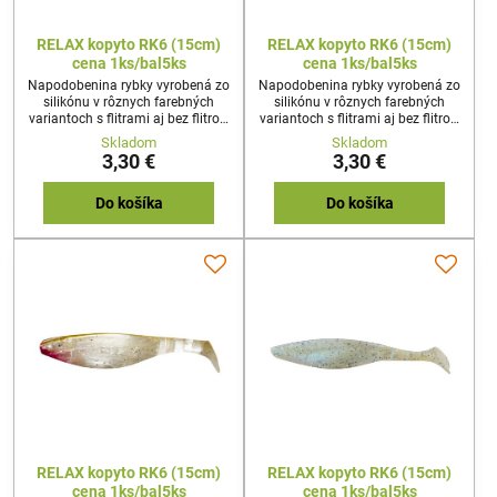
RELAX kopyto RK6 (15cm)
RELAX kopyto RK6 (15cm)
cena 1ks/bal5ks
cena 1ks/bal5ks
Napodobenina rybky vyrobená zo
Napodobenina rybky vyrobená zo
silikónu v rôznych farebných
silikónu v rôznych farebných
variantoch s flitrami aj bez flitrov.
variantoch s flitrami aj bez flitrov.
Používa sa na stredne ťažkú až
Používa sa na stredne ťažkú až
Skladom
Skladom
ťažkú prívlač z brehu a z člna,
ťažkú prívlač z brehu a z člna,
3,30 €
3,30 €
svojim pohybom imituje
svojim pohybom imituje
poranenú rybku. Napichuje sa na
poranenú rybku. Napichuje sa na
jigový háčik, a systémik na
jigový háčik, a systémik na
Do košíka
Do košíka
vláčenie.
vláčenie.
RELAX kopyto RK6 (15cm)
RELAX kopyto RK6 (15cm)
cena 1ks/bal5ks
cena 1ks/bal5ks