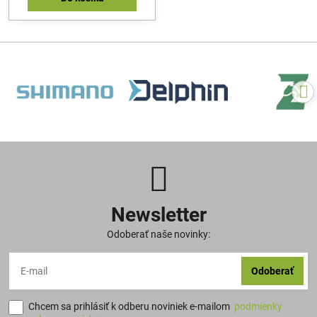
vláčenie.
Newsletter
Odoberať naše novinky:
Odoberať
Chcem sa prihlásiť k odberu noviniek e-mailom
podmienky