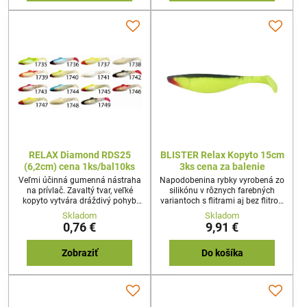
RELAX Diamond RDS25
BLISTER Relax Kopyto 15cm
(6,2cm) cena 1ks/bal10ks
3ks cena za balenie
Veľmi účinná gumenná nástraha
Napodobenina rybky vyrobená zo
na prívlač. Zavaltý tvar, veľké
silikónu v rôznych farebných
kopyto vytvára dráždivý pohyb
variantoch s flitrami aj bez flitrov.
poranenej rybky. Vďaka
Používa sa na stredne ťažkú až
Skladom
Skladom
miernemu vrúbkovaniu povrchu
ťažkú prívlač z brehu a z člna,
0,76 €
9,91 €
sa niektoré farby javia ako keby
svojim pohybom imituje
boli holografické.
poranenú rybku. Napichuje sa na
jigový háčik, a systémik na
Zobraziť
Do košíka
vláčenie.