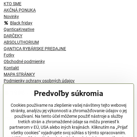
KTO SME
AKČNÁ PONUKA
Novinky
Black friday
QanticaKreative
DARČEKY
ABSOLUTHORIUM
QANTICA RYBÁRSKE PREDAJNE
Fotky
Obchodné podmienky
Kontakt
MAPA STRÁNKY
Podmienky ochrany osobných údajov
Predvoľby súkromia
© 1996 - 2024 QANTICA S.R.O
Cookies používame na zlepšenie vašej návštevy tejto webovej
stránky, analýzu jej výkonnosti a zhromažďovanie údajov o jej
používaní. Na tento účel môžeme použiť nástroje a služby
Podmienky ochrany osobných údajov
tretích strán a zhromaždené údaje sa môžu preniesť k
OBCHODNÉ PODMIENKY
partnerom v EÚ, USA alebo iných krajinách. Kliknutím na „Prijať
všetky cookies“ vyjadrujete svoj súhlas s týmto spracovaním.
Všeobecné nariadenie o bezpečnosti produktov (GPSR), Regulation