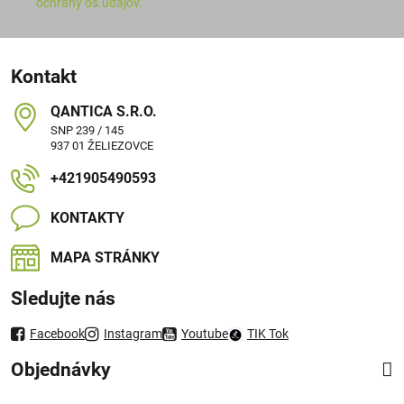
ochrany os.údajov.
Kontakt
QANTICA S​.R​.O​.
SNP 239 / 145
937 01 ŽELIEZOVCE
+421905490593
KONTAKTY
MAPA STRÁNKY
Sledujte nás
Facebook
Instagram
Youtube
TIK Tok
Objednávky