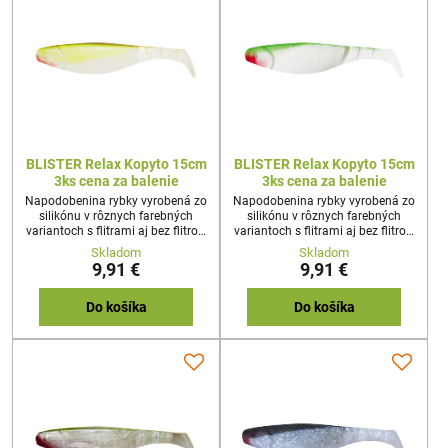
BLISTER Relax Kopyto 15cm
BLISTER Relax Kopyto 15cm
3ks cena za balenie
3ks cena za balenie
Napodobenina rybky vyrobená zo
Napodobenina rybky vyrobená zo
silikónu v rôznych farebných
silikónu v rôznych farebných
variantoch s flitrami aj bez flitrov.
variantoch s flitrami aj bez flitrov.
Používa sa na stredne ťažkú až
Používa sa na stredne ťažkú až
Skladom
Skladom
ťažkú prívlač z brehu a z člna,
ťažkú prívlač z brehu a z člna,
9,91 €
9,91 €
svojim pohybom imituje
svojim pohybom imituje
poranenú rybku. Napichuje sa na
poranenú rybku. Napichuje sa na
jigový háčik, a systémik na
jigový háčik, a systémik na
Do košíka
Do košíka
vláčenie.
vláčenie.