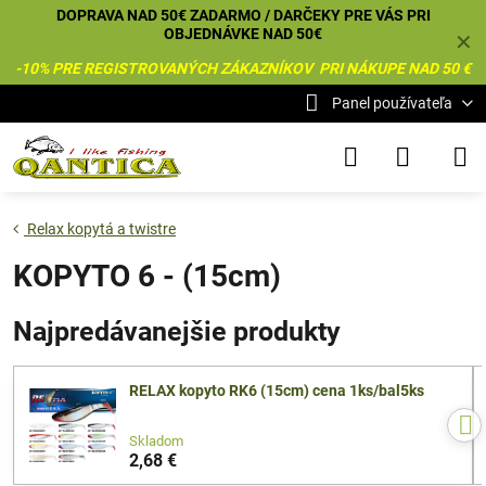
DOPRAVA NAD 50€ ZADARMO / DARČEKY PRE VÁS PRI
OBJEDNÁVKE NAD 50€
✕
-10% PRE REGISTROVANÝCH ZÁKAZNÍKOV PRI NÁKUPE NAD 50 €
Panel používateľa
Relax kopytá a twistre
KOPYTO 6 - (15cm)
Najpredávanejšie produkty
RELAX kopyto RK6 (15cm) cena 1ks/bal5ks
Skladom
2,68 €