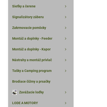
Sieťky a čerene
Signalizátory záberu
Zakrmovacíe pomôcky
Montáž a doplnky - Feeder
Montáž a doplnky - Kapor
Nástrahy a montáž prívlač
Tašky a Camping program
Brodiace čižmy a prsačky
Zavážacie loďky
LODE A MOTORY