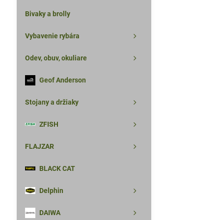
Bivaky a brolly
Vybavenie rybára
Odev, obuv, okuliare
Geof Anderson
Stojany a držiaky
ZFISH
FLAJZAR
BLACK CAT
Delphin
DAIWA