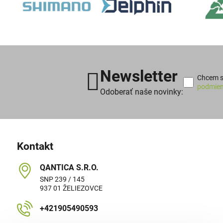
Newsletter
Chcem sa
podmien
Odoberať naše novinky:
Kontakt
QANTICA S​.R​.O​.
SNP 239 / 145
937 01 ŽELIEZOVCE
+421905490593