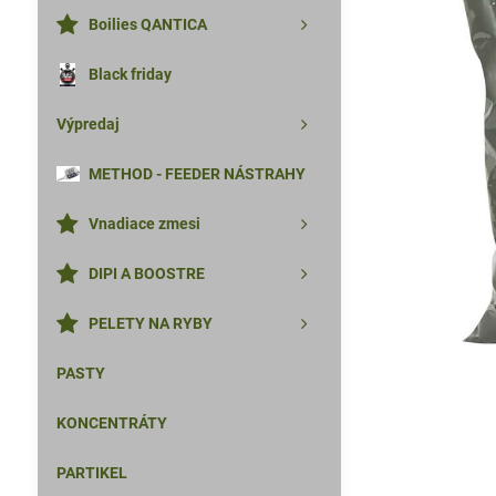
Boilies QANTICA
Black friday
Výpredaj
METHOD - FEEDER NÁSTRAHY
Vnadiace zmesi
DIPI A BOOSTRE
PELETY NA RYBY
PASTY
KONCENTRÁTY
PARTIKEL