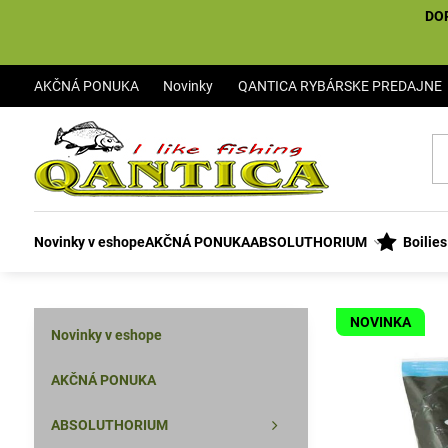
DO
AKČNÁ PONUKA
Novinky
QANTICA RYBÁRSKE PREDAJNE
Novinky v eshope
AKČNÁ PONUKA
ABSOLUTHORIUM
Boilie
NOVINKA
Novinky v eshope
AKČNÁ PONUKA
ABSOLUTHORIUM