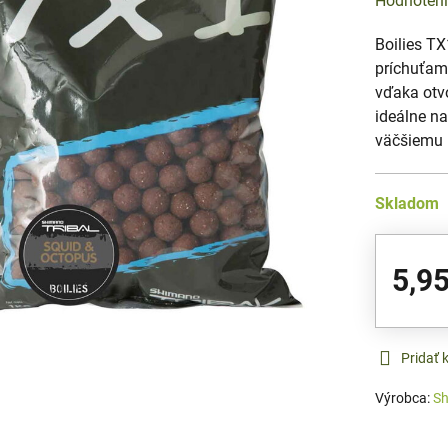
Hodnoten
Boilies T
príchuťami
vďaka otvo
ideálne na
väčšiemu 
Skladom
5,95
Pridať
Výrobca:
S