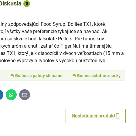
Diskusia
0
ilný zodpovedajúci Food Syrup. Boilies TX1, ktoré
okojí všetky vaše preferencie týkajúce sa návnad. Ak
á sa skvele hodí k Isolate Pellets. Pre fanúšikov
ých aróm a chutí, zatiaľ čo Tiger Nut má tlmenejšiu
es TX1, ktorý je k dispozícii v dvoch veľkostiach (15 mm a
bolovné výpravy a rybolov s vysokou hustotou ryb.
e
Boilies a palety shimano
Boilies ostatné značky
inkedIn
WhatsApp
E-
mail
Nasledujúci produkt