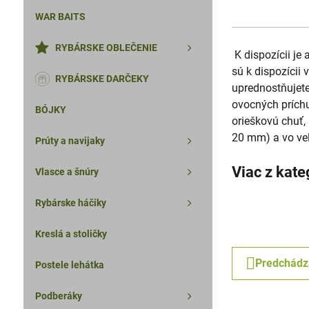
WAR BAITS
RYBÁRSKE OBLEČENIE
K dispozícii je
sú k dispozícii 
RYBÁRSKE DARČEKY
uprednostňujete
ovocných príchu
BÓJKY
orieškovú chuť,
20 mm) a vo veľ
Prúty a navijaky
Viac z kate
Vlasce a šnúry
Rybárske háčiky
Kreslá a stoličky
Predchádz
Postele lehátka
Podberáky