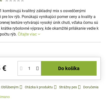
ie
X1 kombinujú kvalitný základný mix s osvedčenými
 pre lov rýb. Ponúkajú vynikajúci pomer ceny a kvality a
renej textúre vytvárajú vysoký únik chuti, vďaka čomu sú
 krátke rybolovné výpravy, kde okamžité prilákanie vedie k
počtu rýb.
Čítajte viac
 €
Do košíka
 k Obľúbeným
Otázka k produktu
Strážny pes
Doručenia
himano