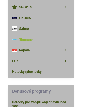
SPORTS
OKUMA
Salmo
Shimano
Rapala
FOX
Hotovkyzplechovky
Bonusové programy
Darčeky pre Vás pri objednávke nad
50€