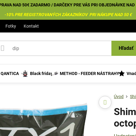
PRAVA NAD 50€ ZADARMO / DARČEKY PRE VÁS PRI OBJEDNÁVKE NAD 
-10% PRE REGISTROVANÝCH ZÁKAZNÍKOV PRI NÁKUPE NAD 50 €
Fotky
Kontakt
Hľadať
s QANTICA
Black friday
METHOD - FEEDER NÁSTRAHY
Vnad
Úvod
Sh
Shima
octo