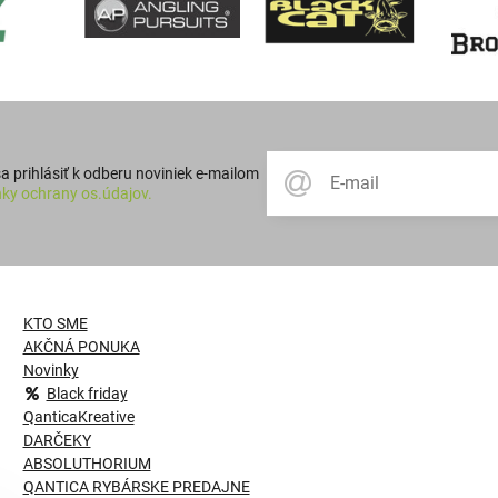
 prihlásiť k odberu noviniek e-mailom
ky ochrany os.údajov.
KTO SME
AKČNÁ PONUKA
Novinky
Black friday
QanticaKreative
DARČEKY
ABSOLUTHORIUM
QANTICA RYBÁRSKE PREDAJNE