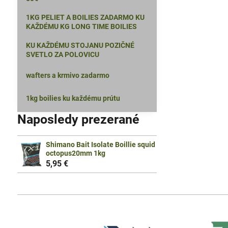
1KG PELIET A BOILIES ZADARMO KU
KAŽDÉMU KG LONG TIME BOILIES
KU KAŽDÉMU STOJANU POZIČNÉ
SVETLO ZA POLOVICU
wafters a krmivo zadarmo
1kg boilies ku každému prútu
Naposledy prezerané
Shimano Bait Isolate Boillie squid
octopus20mm 1kg
5,95 €