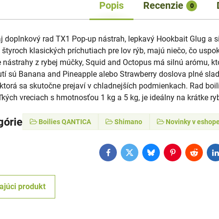
Popis
Recenzie
0
 aj doplnkový rad TX1 Pop-up nástrah, lepkavý Hookbait Glug a s
v štyroch klasických príchutiach pre lov rýb, majú niečo, čo usp
 nástrahy z rybej múčky, Squid and Octopus má silnú arómu, ktor
tí sú Banana and Pineapple alebo Strawberry doslova plné sladk
 ktorá sa skutočne prejaví v chladnejších podmienkach. Rad boili
kých vreciach s hmotnosťou 1 kg a 5 kg, je ideálny na krátke ry
górie
Boilies QANTICA
Shimano
Novinky v eshop
Facebook
Twitter
Bluesky
Pinterest
Reddit
L
ajúci produkt