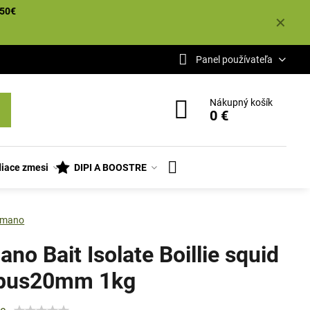
50€
✕
Panel používateľa
Nákupný košík
0 €
iace zmesi
DIPI A BOOSTRE
imano
no Bait Isolate Boillie squid
pus20mm 1kg