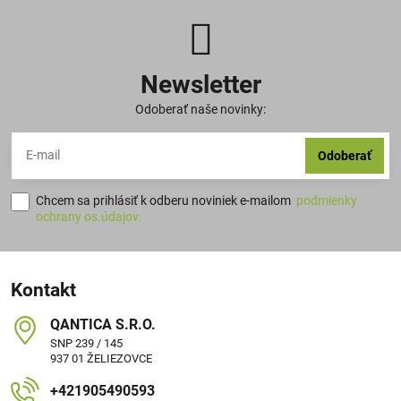
Newsletter
Odoberať naše novinky:
Odoberať
Chcem sa prihlásiť k odberu noviniek e-mailom
podmienky
ochrany os.údajov.
Kontakt
QANTICA S​.R​.O​.
SNP 239 / 145
937 01 ŽELIEZOVCE
+421905490593