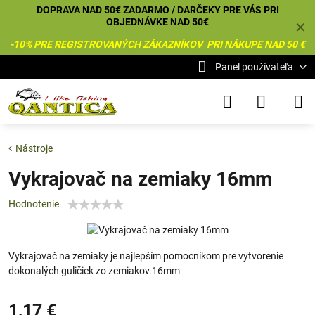
DOPRAVA NAD 50€ ZADARMO / DARČEKY PRE VÁS PRI
OBJEDNÁVKE NAD 50€
✕
-10% PRE REGISTROVANÝCH ZÁKAZNÍKOV PRI NÁKUPE NAD 50 €
Panel používateľa
Nástroje
Vykrajovač na zemiaky 16mm
Hodnotenie
Vykrajovač na zemiaky je najlepším pomocníkom pre vytvorenie
dokonalých guličiek zo zemiakov.16mm
1,17 €