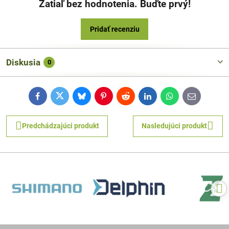
Zatiaľ bez hodnotenia. Buďte prvý!
Pridať recenziu
Diskusia
0
Facebook
Twitter
Bluesky
Pinterest
Reddit
LinkedIn
WhatsApp
E-
mail
Predchádzajúci produkt
Nasledujúci produkt