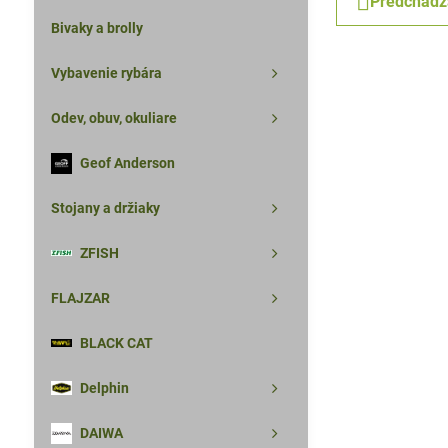
Predchádz
Bivaky a brolly
Vybavenie rybára
Odev, obuv, okuliare
Geof Anderson
Stojany a držiaky
ZFISH
FLAJZAR
BLACK CAT
Delphin
DAIWA