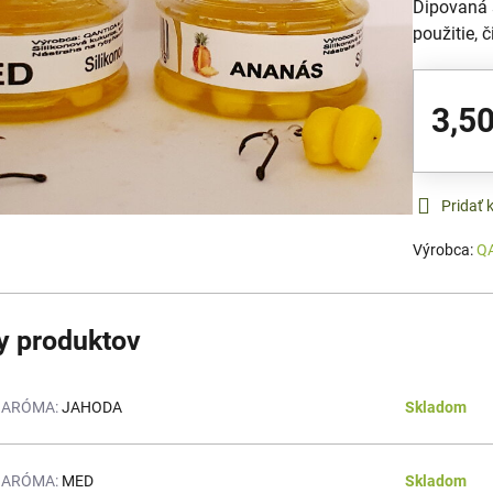
Dipovaná 
použitie, 
3,50
Pridať
Výrobca:
Q
y produktov
ARÓMA:
JAHODA
Skladom
ARÓMA:
MED
Skladom