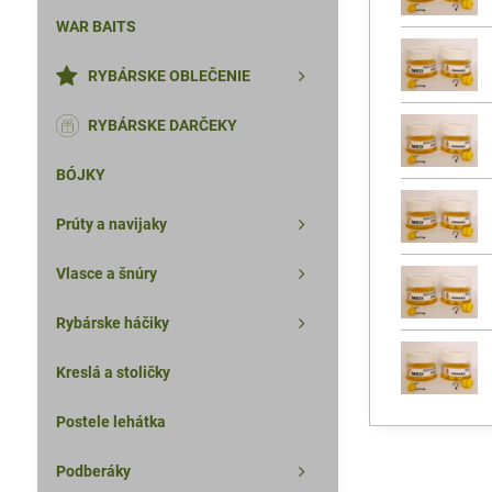
WAR BAITS
RYBÁRSKE OBLEČENIE
RYBÁRSKE DARČEKY
BÓJKY
Prúty a navijaky
Vlasce a šnúry
Rybárske háčiky
Kreslá a stoličky
Postele lehátka
Podberáky