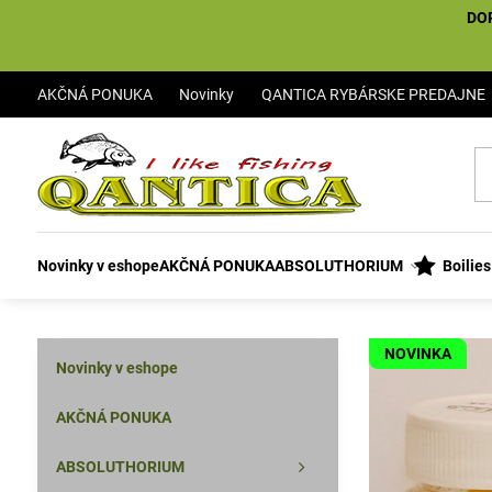
DO
AKČNÁ PONUKA
Novinky
QANTICA RYBÁRSKE PREDAJNE
Novinky v eshope
AKČNÁ PONUKA
ABSOLUTHORIUM
Boilie
NOVINKA
Novinky v eshope
AKČNÁ PONUKA
ABSOLUTHORIUM