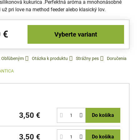
silikonová kukurica .Perfektná aróma a mnohonásobné
či už pri love na method feeder alebo klasický lov.
 €
Vyberte variant
 k Obľúbeným
Otázka k produktu
Strážny pes
Doručenia
ANTICA
3,50 €
Do košíka
3,50 €
Do košíka