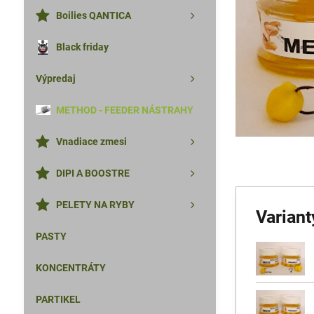
Boilies QANTICA
Black friday
Výpredaj
METHOD - FEEDER NÁSTRAHY
Vnadiace zmesi
DIPI A BOOSTRE
PELETY NA RYBY
Variant
PASTY
KONCENTRÁTY
PARTIKEL