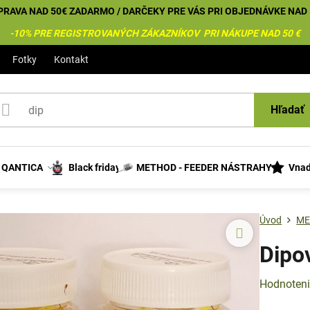
PRAVA NAD 50€ ZADARMO / DARČEKY PRE VÁS PRI OBJEDNÁVKE NAD 
-10% PRE REGISTROVANÝCH ZÁKAZNÍKOV PRI NÁKUPE NAD 50 €
Fotky
Kontakt
Hľadať
s QANTICA
Black friday
METHOD - FEEDER NÁSTRAHY
Vnad
Úvod
ME
Dipo
Hodnoten