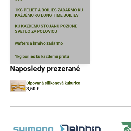
1KG PELIET A BOILIES ZADARMO KU
KAŽDÉMU KG LONG TIME BOILIES
KU KAŽDÉMU STOJANU POZIČNÉ
SVETLO ZA POLOVICU
wafters a krmivo zadarmo
1kg boilies ku každému prútu
Naposledy prezerané
Dipovaná silikonová kukurica
3,50 €