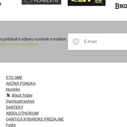
 prihlásiť k odberu noviniek e-mailom
ky ochrany os.údajov.
KTO SME
AKČNÁ PONUKA
Novinky
Black friday
QanticaKreative
DARČEKY
ABSOLUTHORIUM
QANTICA RYBÁRSKE PREDAJNE
Fotky