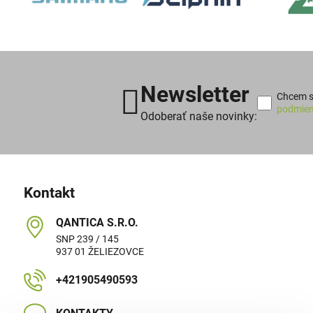
Newsletter
Chcem sa
podmien
Odoberať naše novinky:
Kontakt
QANTICA S​.R​.O​.
SNP 239 / 145
937 01 ŽELIEZOVCE
+421905490593