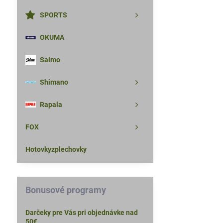
SPORTS
OKUMA
Salmo
Shimano
Rapala
FOX
Hotovkyzplechovky
Bonusové programy
Darčeky pre Vás pri objednávke nad
50€