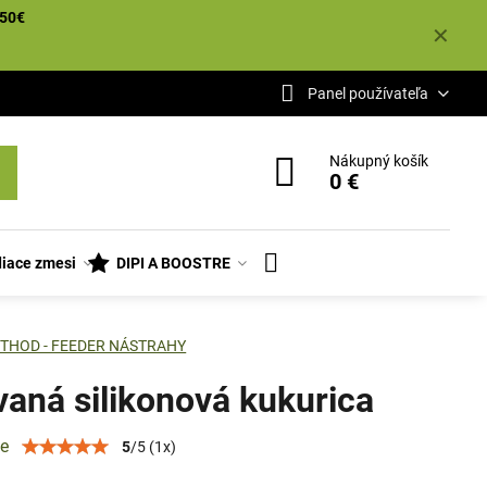
50€
✕
Panel používateľa
Nákupný košík
0 €
iace zmesi
DIPI A BOOSTRE
THOD - FEEDER NÁSTRAHY
vaná silikonová kukurica
ie
5
/
5
(
1
x)