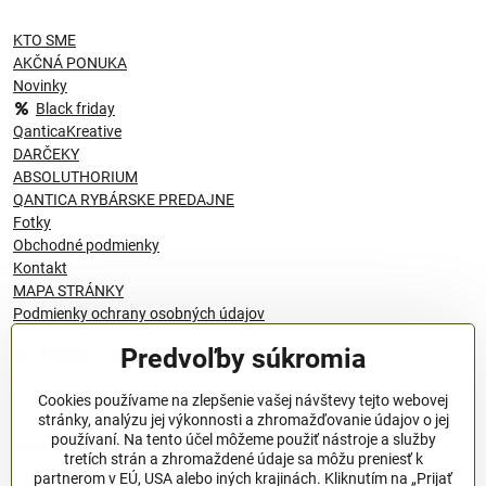
KTO SME
AKČNÁ PONUKA
Novinky
Black friday
QanticaKreative
DARČEKY
ABSOLUTHORIUM
QANTICA RYBÁRSKE PREDAJNE
Fotky
Obchodné podmienky
Kontakt
MAPA STRÁNKY
Podmienky ochrany osobných údajov
Predvoľby súkromia
© 1996 - 2024 QANTICA S.R.O
Cookies používame na zlepšenie vašej návštevy tejto webovej
stránky, analýzu jej výkonnosti a zhromažďovanie údajov o jej
používaní. Na tento účel môžeme použiť nástroje a služby
Podmienky ochrany osobných údajov
tretích strán a zhromaždené údaje sa môžu preniesť k
OBCHODNÉ PODMIENKY
partnerom v EÚ, USA alebo iných krajinách. Kliknutím na „Prijať