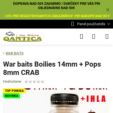
DOPRAVA NAD 50€ ZADARMO / DARČEKY PRE VÁS PRI
OBJEDNÁVKE NAD 50€
✕
-10% PRE REGISTROVANÝCH ZÁKAZNÍKOV PRI NÁKUPE NAD 50 €
Panel používateľa
WAR BAITS
War baits Boilies 14mm + Pops
8mm CRAB
Hodnotenie
TOP PONUKA
NOVINKA