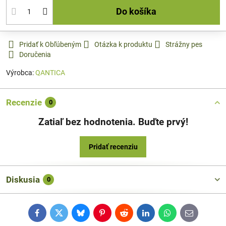
Do košíka
Pridať k Obľúbeným
Otázka k produktu
Strážny pes
Doručenia
Výrobca:
QANTICA
Recenzie
0
Zatiaľ bez hodnotenia. Buďte prvý!
Pridať recenziu
Diskusia
0
Facebook
Twitter
Bluesky
Pinterest
Reddit
LinkedIn
WhatsApp
E-
mail