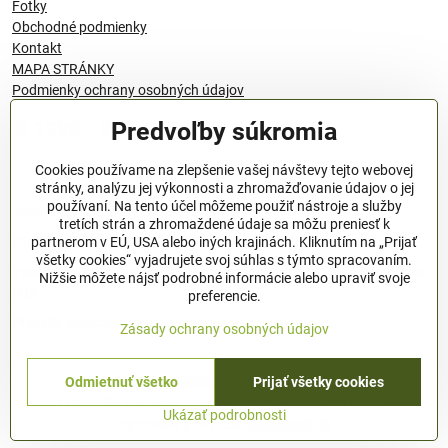
Fotky
Obchodné podmienky
Kontakt
MAPA STRÁNKY
Podmienky ochrany osobných údajov
Predvoľby súkromia
© 1996 - 2024 QANTICA S.R.O
Cookies používame na zlepšenie vašej návštevy tejto webovej
stránky, analýzu jej výkonnosti a zhromažďovanie údajov o jej
používaní. Na tento účel môžeme použiť nástroje a služby
Podmienky ochrany osobných údajov
tretích strán a zhromaždené údaje sa môžu preniesť k
OBCHODNÉ PODMIENKY
partnerom v EÚ, USA alebo iných krajinách. Kliknutím na „Prijať
všetky cookies“ vyjadrujete svoj súhlas s týmto spracovaním.
Všeobecné nariadenie o bezpečnosti produktov (GPSR), Regulation
Nižšie môžete nájsť podrobné informácie alebo upraviť svoje
(EU)
preferencie.
Pravidlá spracovania recenzií
Zásady ochrany osobných údajov
Odmietnuť všetko
Prijať všetky cookies
©
2026
Copyright
Predvoľby súkromia
Zásady ochrany osobných údajov
Ukázať podrobnosti
Vytvorené pomocou:
BiznisWeb.sk