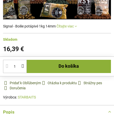
Signal - Boilie potápivé 1kg 14mm
Čítajte viac
Skladom
16,39 €
Do košíka
Pridať k Obľúbeným
Otázka k produktu
Strážny pes
Doručenia
Výrobca:
STARBAITS
Popis