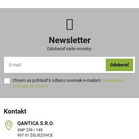
Newsletter
Odoberať naše novinky:
Odoberať
Chcem sa prihlásiť k odberu noviniek e-mailom
podmienky
ochrany os.údajov.
Kontakt
QANTICA S​.R​.O​.
SNP 239 / 145
937 01 ŽELIEZOVCE