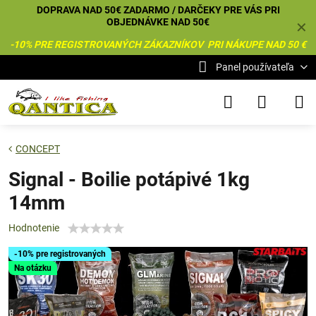
DOPRAVA NAD 50€ ZADARMO / DARČEKY PRE VÁS PRI
OBJEDNÁVKE NAD 50€
✕
-10% PRE REGISTROVANÝCH ZÁKAZNÍKOV PRI NÁKUPE NAD 50 €
Panel používateľa
CONCEPT
Signal - Boilie potápivé 1kg
14mm
Hodnotenie
-10% pre registrovaných
Na otázku