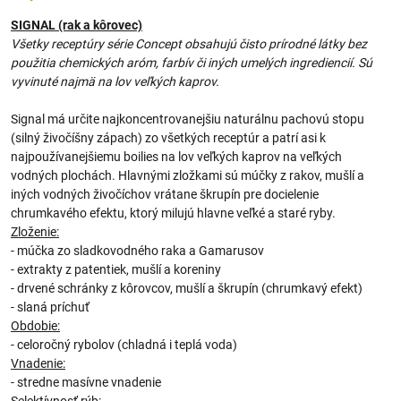
SIGNAL (rak a kôrovec)
Všetky receptúry série Concept obsahujú čisto prírodné látky bez
použitia chemických aróm, farbív či iných umelých ingrediencií. Sú
vyvinuté najmä na lov veľkých kaprov.
Signal má určite najkoncentrovanejšiu naturálnu pachovú stopu
(silný živočíšny zápach) zo všetkých receptúr a patrí asi k
najpoužívanejšiemu boilies na lov veľkých kaprov na veľkých
vodných plochách. Hlavnými zložkami sú múčky z rakov, mušlí a
iných vodných živočíchov vrátane škrupín pre docielenie
chrumkavého efektu, ktorý milujú hlavne veľké a staré ryby.
Zloženie:
- múčka zo sladkovodného raka a Gamarusov
- extrakty z patentiek, mušlí a koreniny
- drvené schránky z kôrovcov, mušlí a škrupín (chrumkavý efekt)
- slaná príchuť
Obdobie:
- celoročný rybolov (chladná i teplá voda)
Vnadenie:
- stredne masívne vnadenie
Selektívnosť rýb: