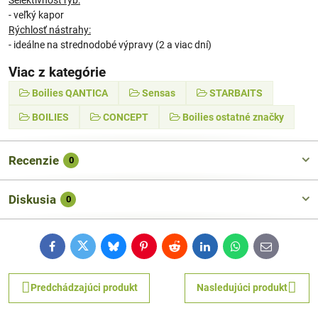
- veľký kapor
Rýchlosť nástrahy:
- ideálne na strednodobé výpravy (2 a viac dní)
Viac z kategórie
Boilies QANTICA
Sensas
STARBAITS
BOILIES
CONCEPT
Boilies ostatné značky
Recenzie
0
Diskusia
0
Facebook
Twitter
Bluesky
Pinterest
Reddit
LinkedIn
WhatsApp
E-
mail
Predchádzajúci produkt
Nasledujúci produkt