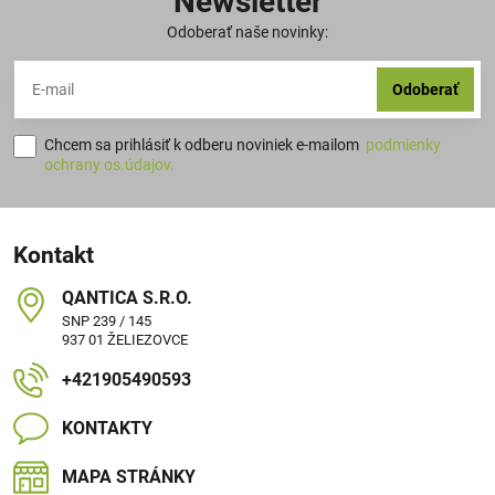
Newsletter
Odoberať naše novinky:
Odoberať
Chcem sa prihlásiť k odberu noviniek e-mailom
podmienky
ochrany os.údajov.
Kontakt
QANTICA S​.R​.O​.
SNP 239 / 145
937 01 ŽELIEZOVCE
+421905490593
KONTAKTY
MAPA STRÁNKY