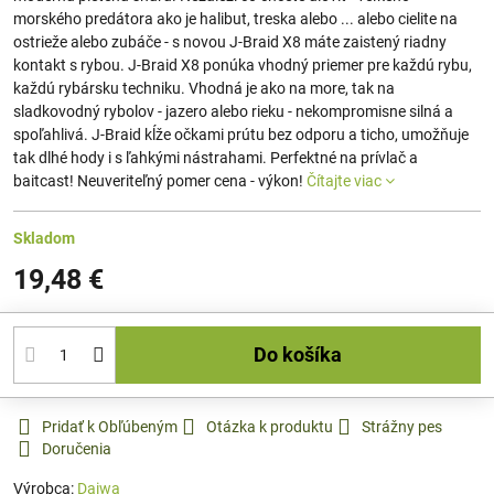
morského predátora ako je halibut, treska alebo ... alebo cielite na
ostrieže alebo zubáče - s novou J-Braid X8 máte zaistený riadny
kontakt s rybou. J-Braid X8 ponúka vhodný priemer pre každú rybu,
každú rybársku techniku. Vhodná je ako na more, tak na
sladkovodný rybolov - jazero alebo rieku - nekompromisne silná a
spoľahlivá. J-Braid kĺže očkami prútu bez odporu a ticho, umožňuje
tak dlhé hody i s ľahkými nástrahami. Perfektné na prívlač a
baitcast! Neuveriteľný pomer cena - výkon!
Čítajte viac
Skladom
19,48 €
Do košíka
Pridať k Obľúbeným
Otázka k produktu
Strážny pes
Doručenia
Výrobca:
Daiwa