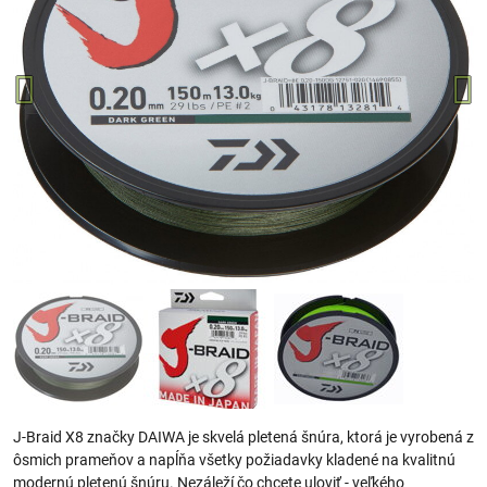
J-Braid X8 značky DAIWA je skvelá pletená šnúra, ktorá je vyrobená z
ôsmich prameňov a napĺňa všetky požiadavky kladené na kvalitnú
modernú pletenú šnúru. Nezáleží čo chcete uloviť - veľkého