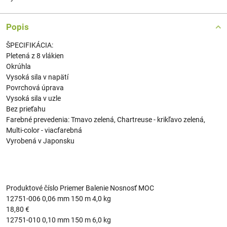
Popis
ŠPECIFIKÁCIA:
Pletená z 8 vlákien
Okrúhla
Vysoká sila v napätí
Povrchová úprava
Vysoká sila v uzle
Bez prieťahu
Farebné prevedenia: Tmavo zelená, Chartreuse - krikľavo zelená,
Multi-color - viacfarebná
Vyrobená v Japonsku
Produktové číslo Priemer Balenie Nosnosť MOC
12751-006 0,06 mm 150 m 4,0 kg
18,80 €
12751-010 0,10 mm 150 m 6,0 kg