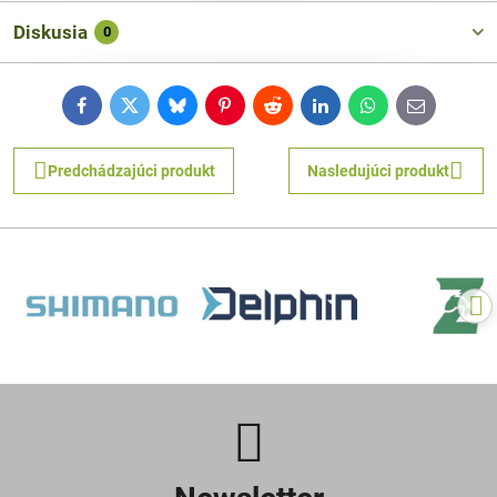
Diskusia
0
Facebook
Twitter
Bluesky
Pinterest
Reddit
LinkedIn
WhatsApp
E-
mail
Predchádzajúci produkt
Nasledujúci produkt