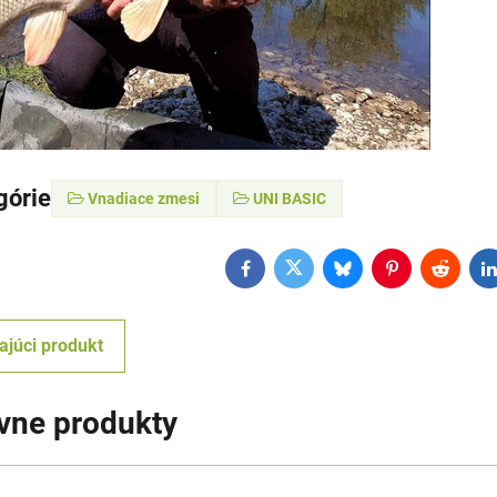
górie
Vnadiace zmesi
UNI BASIC
Facebook
Twitter
Bluesky
Pinterest
Reddit
L
ajúci produkt
ívne produkty