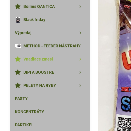
Boilies QANTICA
Black friday
Výpredaj
METHOD - FEEDER NÁSTRAHY
Vnadiace zmesi
DIPI A BOOSTRE
PELETY NA RYBY
PASTY
KONCENTRÁTY
PARTIKEL