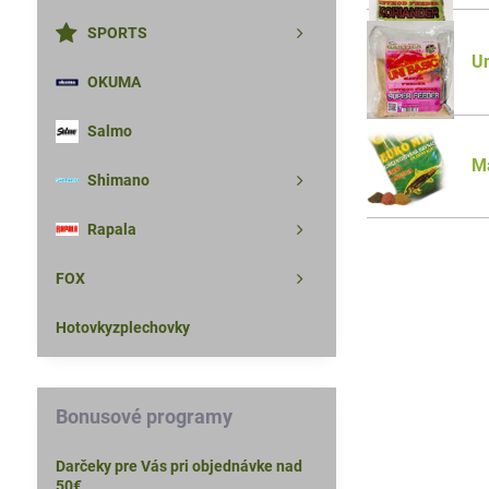
SPORTS
Un
OKUMA
Salmo
Ma
Shimano
Rapala
FOX
Hotovkyzplechovky
Bonusové programy
Darčeky pre Vás pri objednávke nad
50€