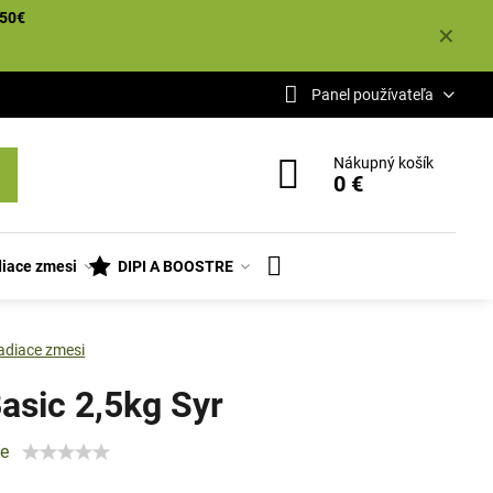
50€
✕
Panel používateľa
Nákupný košík
0 €
iace zmesi
DIPI A BOOSTRE
adiace zmesi
asic 2,5kg Syr
ie