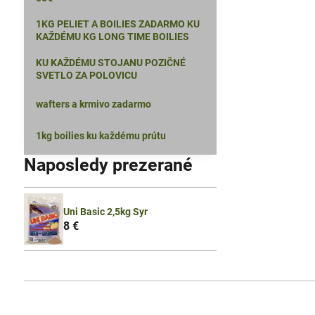
1KG PELIET A BOILIES ZADARMO KU
KAŽDÉMU KG LONG TIME BOILIES
KU KAŽDÉMU STOJANU POZIČNÉ
SVETLO ZA POLOVICU
wafters a krmivo zadarmo
1kg boilies ku každému prútu
Naposledy prezerané
Uni Basic 2,5kg Syr
8 €