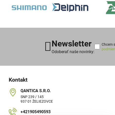
Newsletter
Chcem sa
podmien
Odoberať naše novinky:
Kontakt
QANTICA S​.R​.O​.
SNP 239 / 145
937 01 ŽELIEZOVCE
+421905490593