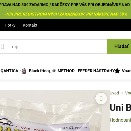
PRAVA NAD 50€ ZADARMO / DARČEKY PRE VÁS PRI OBJEDNÁVKE NAD 
-10% PRE REGISTROVANÝCH ZÁKAZNÍKOV PRI NÁKUPE NAD 50 €
Fotky
Kontakt
Hľadať
s QANTICA
Black friday
METHOD - FEEDER NÁSTRAHY
Vnad
Úvod
Vn
Uni B
Hodnoten