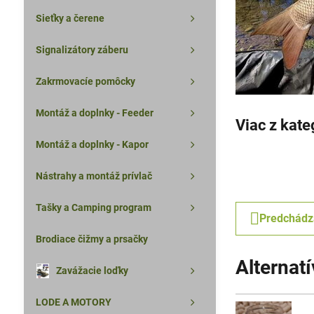
Sieťky a čerene
Signalizátory záberu
Zakrmovacíe pomôcky
Montáž a doplnky - Feeder
Viac z kate
Montáž a doplnky - Kapor
Nástrahy a montáž prívlač
Tašky a Camping program
Predchádz
Brodiace čižmy a prsačky
Alternat
Zavážacie loďky
LODE A MOTORY