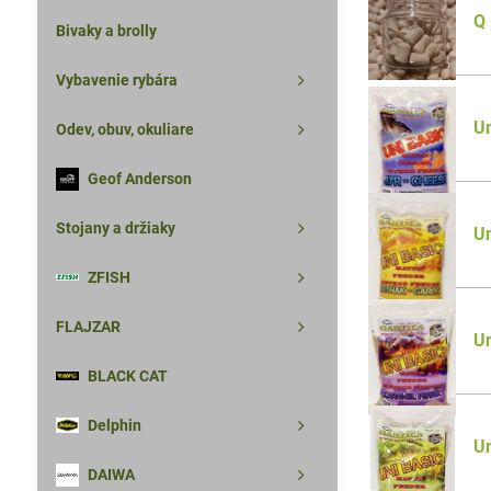
Q
Bivaky a brolly
Vybavenie rybára
Un
Odev, obuv, okuliare
Geof Anderson
Stojany a držiaky
Un
ZFISH
FLAJZAR
Un
BLACK CAT
Delphin
Un
DAIWA