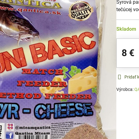
Syrová pa
tečúcej v
Skladom
8 €
Pridať
Výrobca:
Q