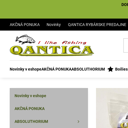
DO
AKČNÁ PONUKA
Novinky
QANTICA RYBÁRSKE PREDAJNE
Novinky v eshope
AKČNÁ PONUKA
ABSOLUTHORIUM
Boilie
Novinky v eshope
AKČNÁ PONUKA
ABSOLUTHORIUM