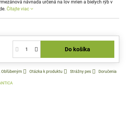
rmezánová návnada určená na lov mrien a bielych rýb v
ode.
Čítajte viac
Do košíka
 k Obľúbeným
Otázka k produktu
Strážny pes
Doručenia
ANTICA