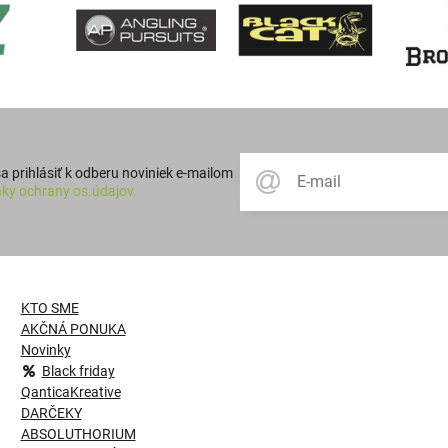
 prihlásiť k odberu noviniek e-mailom
ky ochrany os.údajov.
KTO SME
AKČNÁ PONUKA
Novinky
Black friday
QanticaKreative
DARČEKY
ABSOLUTHORIUM