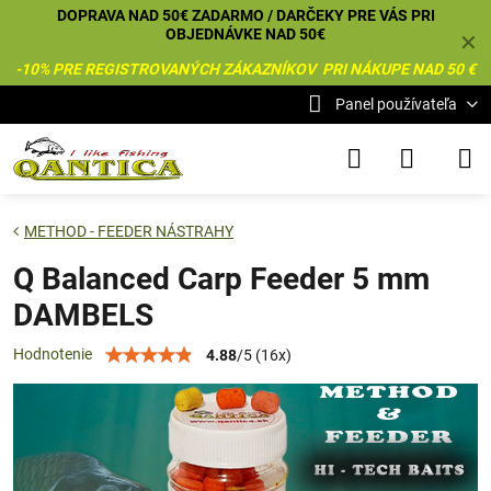
DOPRAVA NAD 50€ ZADARMO / DARČEKY PRE VÁS PRI
OBJEDNÁVKE NAD 50€
✕
-10% PRE REGISTROVANÝCH ZÁKAZNÍKOV PRI NÁKUPE NAD 50 €
Panel používateľa
METHOD - FEEDER NÁSTRAHY
Q Balanced Carp Feeder 5 mm
DAMBELS
Hodnotenie
4.88
/
5
(
16
x)