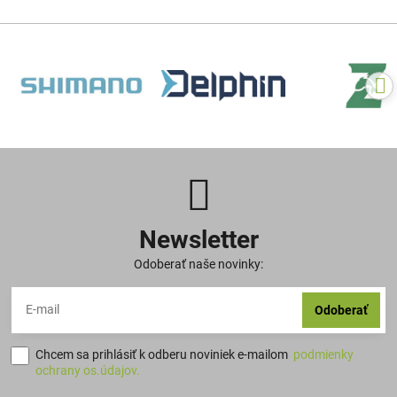
Newsletter
Odoberať naše novinky:
Odoberať
Chcem sa prihlásiť k odberu noviniek e-mailom
podmienky
ochrany os.údajov.