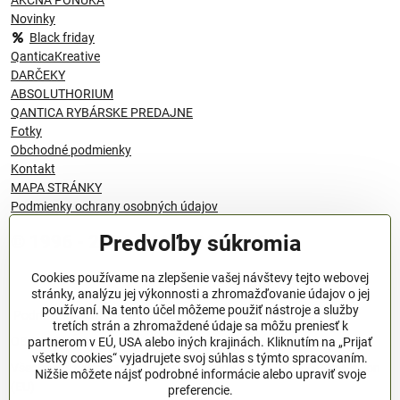
Novinky
Black friday
QanticaKreative
DARČEKY
ABSOLUTHORIUM
QANTICA RYBÁRSKE PREDAJNE
Fotky
Obchodné podmienky
Kontakt
MAPA STRÁNKY
Podmienky ochrany osobných údajov
Predvoľby súkromia
© 1996 - 2024 QANTICA S.R.O
Cookies používame na zlepšenie vašej návštevy tejto webovej
stránky, analýzu jej výkonnosti a zhromažďovanie údajov o jej
používaní. Na tento účel môžeme použiť nástroje a služby
Podmienky ochrany osobných údajov
tretích strán a zhromaždené údaje sa môžu preniesť k
OBCHODNÉ PODMIENKY
partnerom v EÚ, USA alebo iných krajinách. Kliknutím na „Prijať
všetky cookies“ vyjadrujete svoj súhlas s týmto spracovaním.
Všeobecné nariadenie o bezpečnosti produktov (GPSR), Regulation
Nižšie môžete nájsť podrobné informácie alebo upraviť svoje
(EU)
preferencie.