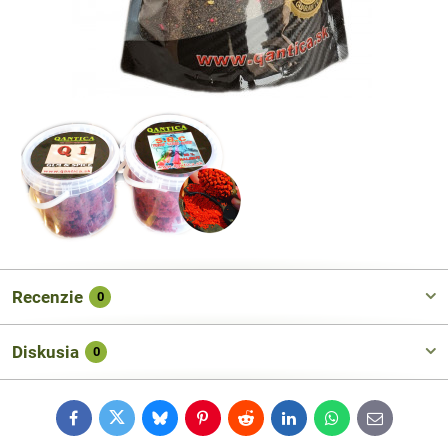
Recenzie
0
Diskusia
0
Facebook
Twitter
Bluesky
Pinterest
Reddit
LinkedIn
WhatsApp
E-
mail