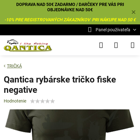
DOPRAVA NAD 50€ ZADARMO / DARČEKY PRE VÁS PRI
OBJEDNÁVKE NAD 50€
✕
-10% PRE REGISTROVANÝCH ZÁKAZNÍKOV PRI NÁKUPE NAD 50 €
Panel používateľa
TRIČKÁ
Qantica rybárske tričko fiske
negative
Hodnotenie