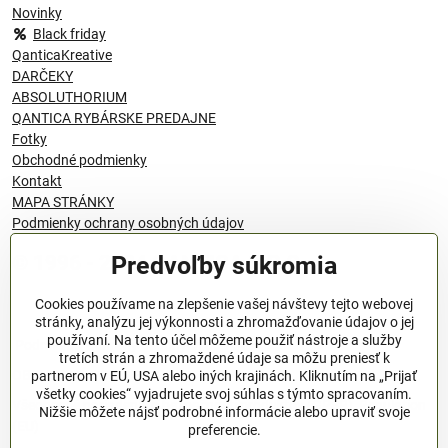
Novinky
Black friday
QanticaKreative
DARČEKY
ABSOLUTHORIUM
QANTICA RYBÁRSKE PREDAJNE
Fotky
Obchodné podmienky
Kontakt
MAPA STRÁNKY
Podmienky ochrany osobných údajov
Predvoľby súkromia
© 1996 - 2024 QANTICA S.R.O
Cookies používame na zlepšenie vašej návštevy tejto webovej
stránky, analýzu jej výkonnosti a zhromažďovanie údajov o jej
používaní. Na tento účel môžeme použiť nástroje a služby
Podmienky ochrany osobných údajov
tretích strán a zhromaždené údaje sa môžu preniesť k
OBCHODNÉ PODMIENKY
partnerom v EÚ, USA alebo iných krajinách. Kliknutím na „Prijať
všetky cookies“ vyjadrujete svoj súhlas s týmto spracovaním.
Všeobecné nariadenie o bezpečnosti produktov (GPSR), Regulation
Nižšie môžete nájsť podrobné informácie alebo upraviť svoje
(EU)
preferencie.