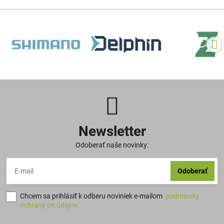
Newsletter
Odoberať naše novinky:
Odoberať
Chcem sa prihlásiť k odberu noviniek e-mailom
podmienky
ochrany os.údajov.