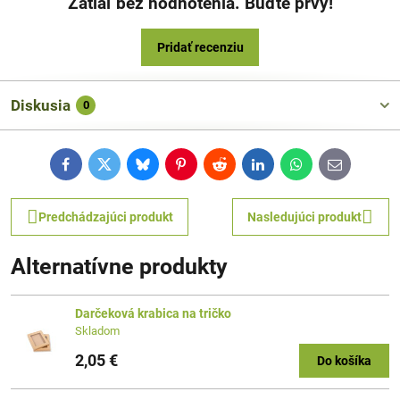
Zatiaľ bez hodnotenia. Buďte prvý!
Pridať recenziu
Diskusia
0
Facebook
Twitter
Bluesky
Pinterest
Reddit
LinkedIn
WhatsApp
E-
mail
Predchádzajúci produkt
Nasledujúci produkt
Alternatívne produkty
Darčeková krabica na tričko
Skladom
2,05 €
Do košíka