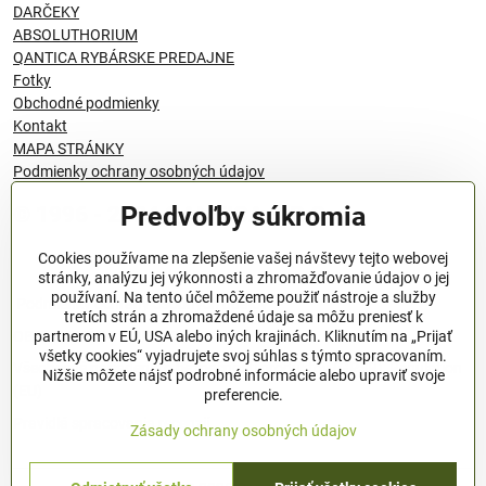
DARČEKY
ABSOLUTHORIUM
QANTICA RYBÁRSKE PREDAJNE
Fotky
Obchodné podmienky
Kontakt
MAPA STRÁNKY
Podmienky ochrany osobných údajov
Predvoľby súkromia
© 1996 - 2024 QANTICA S.R.O
Cookies používame na zlepšenie vašej návštevy tejto webovej
stránky, analýzu jej výkonnosti a zhromažďovanie údajov o jej
používaní. Na tento účel môžeme použiť nástroje a služby
Podmienky ochrany osobných údajov
tretích strán a zhromaždené údaje sa môžu preniesť k
OBCHODNÉ PODMIENKY
partnerom v EÚ, USA alebo iných krajinách. Kliknutím na „Prijať
všetky cookies“ vyjadrujete svoj súhlas s týmto spracovaním.
Všeobecné nariadenie o bezpečnosti produktov (GPSR), Regulation
Nižšie môžete nájsť podrobné informácie alebo upraviť svoje
(EU)
preferencie.
Pravidlá spracovania recenzií
Zásady ochrany osobných údajov