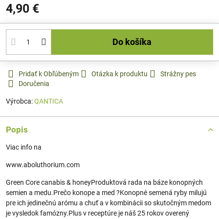
4,90 €
Do košíka
Pridať k Obľúbeným
Otázka k produktu
Strážny pes
Doručenia
Výrobca:
QANTICA
Popis
Viac info na
www.aboluthorium.com
Green Core canabis & honeyProduktová rada na báze konopných
semien a medu.Prečo konope a med ?Konopné semená ryby milujú
pre ich jedinečnú arómu a chuť a v kombinácii so skutočným medom
je vysledok famózny.Plus v receptúre je náš 25 rokov overený