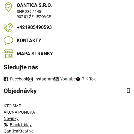
QANTICA S​.R​.O​.
SNP 239 / 145
937 01 ŽELIEZOVCE
+421905490593
KONTAKTY
MAPA STRÁNKY
Sledujte nás
Facebook
Instagram
Youtube
TIK Tok
Objednávky
KTO SME
AKČNÁ PONUKA
Novinky
Black friday
QanticaKreative