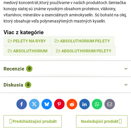
medový koncentrát,ktorý používame v našich produktoch.Semiačka
konopy siatej sú známe vysokým obsahom proteínov, vlákniny,
vitamínov, minerálov a esenciálnych aminokyselín. Sú bohaté na olej,
ktorý obsahuje veľa polynenasýtených mastných kyselín.
Viac z kategórie
PELETY NA RYBY
ABSOLUTHORIUM PELETY
ABSOLUTHORIUM
ABSOLUTHORIUM PELETY
Recenzie
0
Diskusia
0
Facebook
Twitter
Bluesky
Pinterest
Reddit
LinkedIn
WhatsApp
E-
mail
Predchádzajúci produkt
Nasledujúci produkt