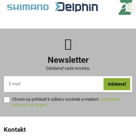
Newsletter
Odoberať naše novinky:
Odoberať
Chcem sa prihlásiť k odberu noviniek e-mailom
podmienky
ochrany os.údajov.
Kontakt