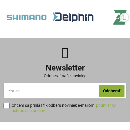
Newsletter
Odoberať naše novinky:
Odoberať
Chcem sa prihlásiť k odberu noviniek e-mailom
podmienky
ochrany os.údajov.