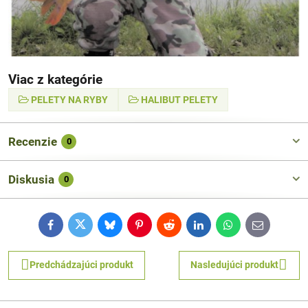
Viac z kategórie
PELETY NA RYBY
HALIBUT PELETY
Recenzie
0
Diskusia
0
Facebook
Twitter
Bluesky
Pinterest
Reddit
LinkedIn
WhatsApp
E-
mail
Predchádzajúci produkt
Nasledujúci produkt