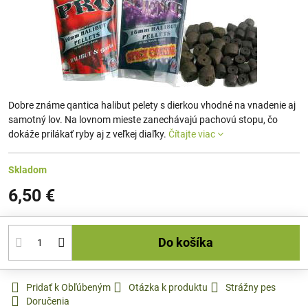
Dobre známe qantica halibut pelety s dierkou vhodné na vnadenie aj
samotný lov. Na lovnom mieste zanechávajú pachovú stopu, čo
dokáže prilákať ryby aj z veľkej diaľky.
Čítajte viac
Skladom
6,50 €
Do košíka
Pridať k Obľúbeným
Otázka k produktu
Strážny pes
Doručenia