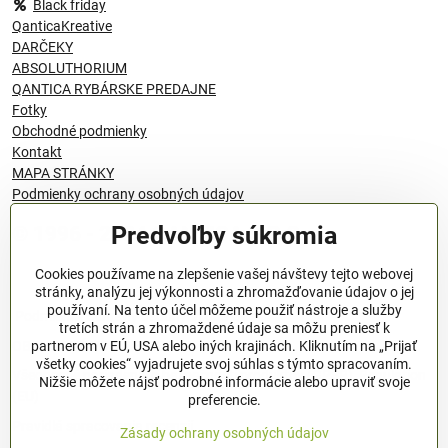
Black friday
QanticaKreative
DARČEKY
ABSOLUTHORIUM
QANTICA RYBÁRSKE PREDAJNE
Fotky
Obchodné podmienky
Kontakt
MAPA STRÁNKY
Podmienky ochrany osobných údajov
Predvoľby súkromia
© 1996 - 2024 QANTICA S.R.O
Cookies používame na zlepšenie vašej návštevy tejto webovej
stránky, analýzu jej výkonnosti a zhromažďovanie údajov o jej
používaní. Na tento účel môžeme použiť nástroje a služby
Podmienky ochrany osobných údajov
tretích strán a zhromaždené údaje sa môžu preniesť k
OBCHODNÉ PODMIENKY
partnerom v EÚ, USA alebo iných krajinách. Kliknutím na „Prijať
všetky cookies“ vyjadrujete svoj súhlas s týmto spracovaním.
Všeobecné nariadenie o bezpečnosti produktov (GPSR), Regulation
Nižšie môžete nájsť podrobné informácie alebo upraviť svoje
(EU)
preferencie.
Pravidlá spracovania recenzií
Zásady ochrany osobných údajov