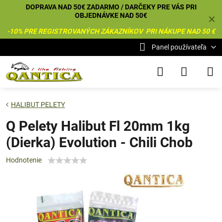
DOPRAVA NAD 50€ ZADARMO / DARČEKY PRE VÁS PRI
OBJEDNÁVKE NAD 50€
✕
-10% PRE REGISTROVANÝCH ZÁKAZNÍKOV PRI NÁKUPE NAD 50 €
Panel používateľa
HALIBUT PELETY
Q Pelety Halibut Fl 20mm 1kg
(Dierka) Evolution - Chili Chob
Hodnotenie