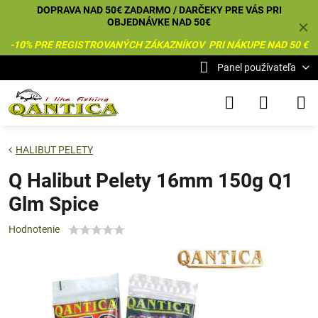
DOPRAVA NAD 50€ ZADARMO / DARČEKY PRE VÁS PRI
OBJEDNÁVKE NAD 50€
✕
-10% PRE REGISTROVANÝCH ZÁKAZNÍKOV PRI NÁKUPE NAD 50 €
Panel používateľa
HALIBUT PELETY
Q Halibut Pelety 16mm 150g Q1
Glm Spice
Hodnotenie