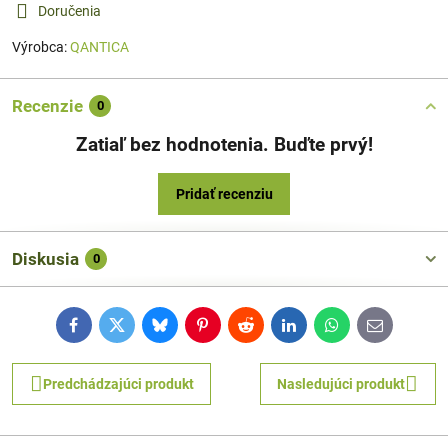
Doručenia
Výrobca:
QANTICA
Recenzie
0
Zatiaľ bez hodnotenia. Buďte prvý!
Pridať recenziu
Diskusia
0
Facebook
Twitter
Bluesky
Pinterest
Reddit
LinkedIn
WhatsApp
E-
mail
Predchádzajúci produkt
Nasledujúci produkt