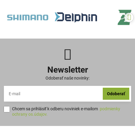
Newsletter
Odoberať naše novinky:
Odoberať
Chcem sa prihlásiť k odberu noviniek e-mailom
podmienky
ochrany os.údajov.