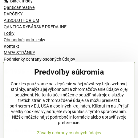
Black friday
QanticaKreative
DARČEKY
ABSOLUTHORIUM
QANTICA RYBÁRSKE PREDAJNE
Fotky
Obchodné podmienky
Kontakt
MAPA STRÁNKY
Podmienky ochrany osobných údajov
Predvoľby súkromia
© 1996 - 2024 QANTICA S.R.O
Cookies používame na zlepšenie vašej návštevy tejto webovej
stránky, analýzu jej výkonnosti a zhromažďovanie údajov o jej
používaní. Na tento účel môžeme použiť nástroje a služby
Podmienky ochrany osobných údajov
tretích strán a zhromaždené údaje sa môžu preniesť k
OBCHODNÉ PODMIENKY
partnerom v EÚ, USA alebo iných krajinách. Kliknutím na „Prijať
všetky cookies“ vyjadrujete svoj súhlas s týmto spracovaním.
Všeobecné nariadenie o bezpečnosti produktov (GPSR), Regulation
Nižšie môžete nájsť podrobné informácie alebo upraviť svoje
(EU)
preferencie.
Pravidlá spracovania recenzií
Zásady ochrany osobných údajov