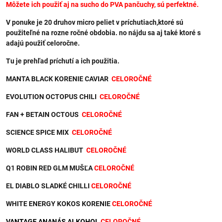
Môžete ich použiť aj na sucho do PVA pančuchy, sú perfektné.
V ponuke je 20 druhov micro peliet v príchutiach,ktoré sú
použiteľné na rozne ročné obdobia. no nájdu sa aj také ktoré s
adajú použiť celoročne.
Tu je prehľad príchutí a ich použitia.
MANTA BLACK KORENIE CAVIAR
CELOROČNÉ
EVOLUTION OCTOPUS CHILI
CELOROČNÉ
FAN + BETAIN OCTOUS
CELOROČNÉ
SCIENCE SPICE MIX
CELOROČNÉ
WORLD CLASS HALIBUT
CELOROČNÉ
Q1 ROBIN RED GLM MUŠĽA
CELOROČNÉ
EL DIABLO SLADKÉ CHILLI
CELOROČNÉ
WHITE ENERGY KOKOS KORENIE
CELOROČNÉ
VANTAGE ANANÁS ALKOHOL
CELOROČNÉ