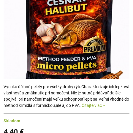
Vysoko účinné pelety pre všetky druhy rýb.Charakterizuje ich lepkavá
vlastnosť a zmäknutie pri namočení. Nie je nutné pridávať ďalšie
spojivá, pri namočení majú veľkú schopnosť lepiť sa.Veľmi vhodné do
method kŕmidlá s formičkou,ale aj do PVA.
Čítajte viac
Skladom
4,40 €