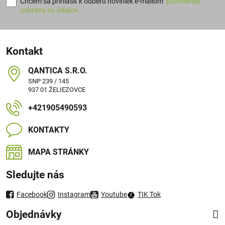
Chcem sa prihlásiť k odberu noviniek e-mailom
podmienky
ochrany os.údajov.
Kontakt
QANTICA S​.R​.O​.
SNP 239 / 145
937 01 ŽELIEZOVCE
+421905490593
KONTAKTY
MAPA STRÁNKY
Sledujte nás
Facebook
Instagram
Youtube
TIK Tok
Objednávky