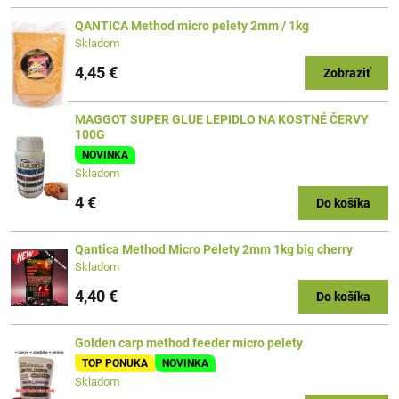
QANTICA Method micro pelety 2mm / 1kg
Skladom
4,45 €
Zobraziť
MAGGOT SUPER GLUE LEPIDLO NA KOSTNÉ ČERVY
100G
NOVINKA
Skladom
4 €
Do košíka
Qantica Method Micro Pelety 2mm 1kg big cherry
Skladom
4,40 €
Do košíka
Golden carp method feeder micro pelety
TOP PONUKA
NOVINKA
Skladom