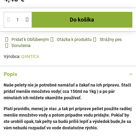
Do košíka
Pridať k Obľúbeným
Otázka k produktu
Strážny pes
Doručenia
Výrobca:
QANTICA
Popis
Naše pelety nie je potrebné namáčať a čakať na ich prípravu. Stači
pridať menšie množstvo vody( cca 150ml na 1kg ) a po pár
minutách ich môžete okamžite používať.
Platí pravidlo, menej je viac ,a tak pri príprave peliet použite radšej
menšie množstvo vody a potom prípadne vodu pridajte. Pokiaľ by
ste urobili opak, tak pelty sa budú príliš lepiť a výsledok bude,že sa
vám nebudú rozpadať vo vode dostatočne rýchlo.