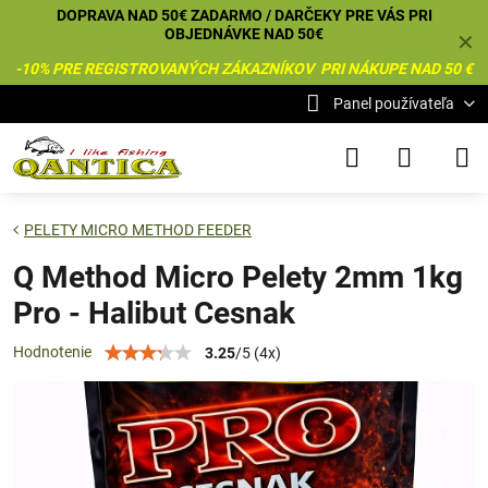
DOPRAVA NAD 50€ ZADARMO / DARČEKY PRE VÁS PRI
OBJEDNÁVKE NAD 50€
✕
-10% PRE REGISTROVANÝCH ZÁKAZNÍKOV PRI NÁKUPE NAD 50 €
Panel používateľa
PELETY MICRO METHOD FEEDER
Q Method Micro Pelety 2mm 1kg
Pro - Halibut Cesnak
Hodnotenie
3.25
/
5
(
4
x)