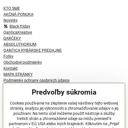
KTO SME
AKČNÁ PONUKA
Novinky
Black friday
QanticaKreative
DARČEKY
ABSOLUTHORIUM
QANTICA RYBÁRSKE PREDAJNE
Fotky
Obchodné podmienky
Kontakt
MAPA STRÁNKY
Podmienky ochrany osobných údajov
Predvoľby súkromia
© 1996 - 2024 QANTICA S.R.O
Cookies používame na zlepšenie vašej návštevy tejto webovej
stránky, analýzu jej výkonnosti a zhromažďovanie údajov o jej
používaní. Na tento účel môžeme použiť nástroje a služby
Podmienky ochrany osobných údajov
tretích strán a zhromaždené údaje sa môžu preniesť k
OBCHODNÉ PODMIENKY
partnerom v EÚ, USA alebo iných krajinách. Kliknutím na „Prijať