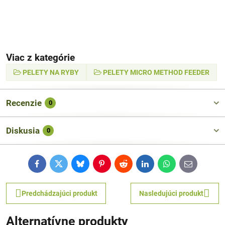
Viac z kategórie
PELETY NA RYBY
PELETY MICRO METHOD FEEDER
Recenzie
0
Diskusia
0
Facebook
Twitter
Bluesky
Pinterest
Reddit
LinkedIn
WhatsApp
E-
mail
Predchádzajúci produkt
Nasledujúci produkt
Alternatívne produkty