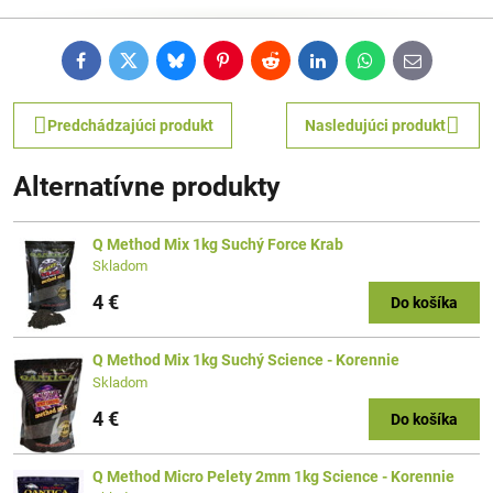
Facebook
Twitter
Bluesky
Pinterest
Reddit
LinkedIn
WhatsApp
E-
mail
Predchádzajúci produkt
Nasledujúci produkt
Alternatívne produkty
Q Method Mix 1kg Suchý Force Krab
Skladom
4 €
Do košíka
Q Method Mix 1kg Suchý Science - Korennie
Skladom
4 €
Do košíka
Q Method Micro Pelety 2mm 1kg Science - Korennie