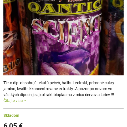
Tieto dipi obsahujú tekutú pečeň, halibut extrakt, prírodné cukry
,amino, kvalitné koncentrované extrakty .A pozor po novom vo
všetkých dipoch je aj extrakt bioplasma z mixu červov a lariev !!!
Čítajte viac
Skladom
6,05 €