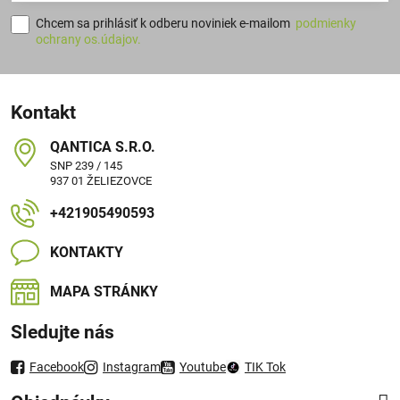
Chcem sa prihlásiť k odberu noviniek e-mailom
podmienky
ochrany os.údajov.
Kontakt
QANTICA S​.R​.O​.
SNP 239 / 145
937 01 ŽELIEZOVCE
+421905490593
KONTAKTY
MAPA STRÁNKY
Sledujte nás
Facebook
Instagram
Youtube
TIK Tok