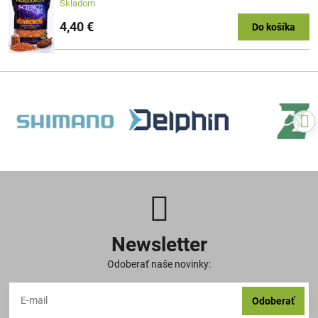
Skladom
4,40 €
Do košíka
Newsletter
Odoberať naše novinky:
Odoberať