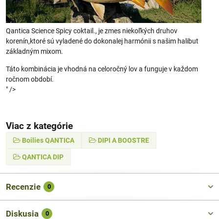
Qantica Science Spicy coktail., je zmes niekoľkých druhov
korenín,ktoré sú vyladené do dokonalej harmónii s našim halibut
základným mixom.
Táto kombinácia je vhodná na celoročný lov a funguje v každom
ročnom období.
" />
Viac z kategórie
Boilies QANTICA
DIPI A BOOSTRE
QANTICA DIP
Recenzie
0
Diskusia
0