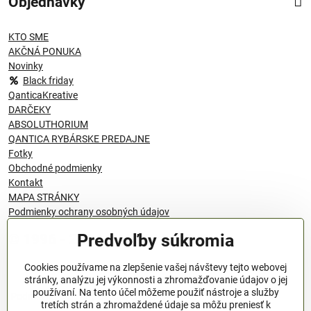
Objednávky
KTO SME
AKČNÁ PONUKA
Novinky
Black friday
QanticaKreative
DARČEKY
ABSOLUTHORIUM
QANTICA RYBÁRSKE PREDAJNE
Fotky
Obchodné podmienky
Kontakt
MAPA STRÁNKY
Podmienky ochrany osobných údajov
Predvoľby súkromia
© 1996 - 2024 QANTICA S.R.O
Cookies používame na zlepšenie vašej návštevy tejto webovej
stránky, analýzu jej výkonnosti a zhromažďovanie údajov o jej
používaní. Na tento účel môžeme použiť nástroje a služby
Podmienky ochrany osobných údajov
tretích strán a zhromaždené údaje sa môžu preniesť k