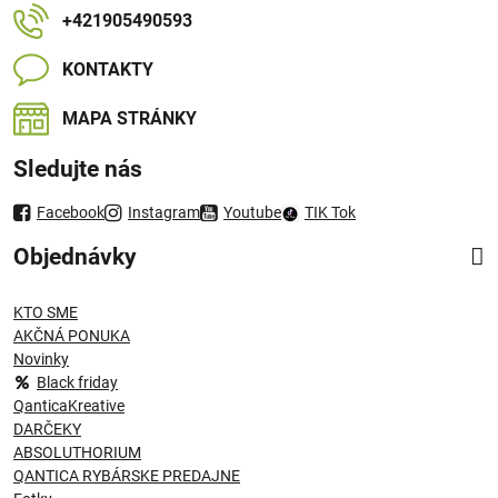
+421905490593
KONTAKTY
MAPA STRÁNKY
Sledujte nás
Facebook
Instagram
Youtube
TIK Tok
Objednávky
KTO SME
AKČNÁ PONUKA
Novinky
Black friday
QanticaKreative
DARČEKY
ABSOLUTHORIUM
QANTICA RYBÁRSKE PREDAJNE