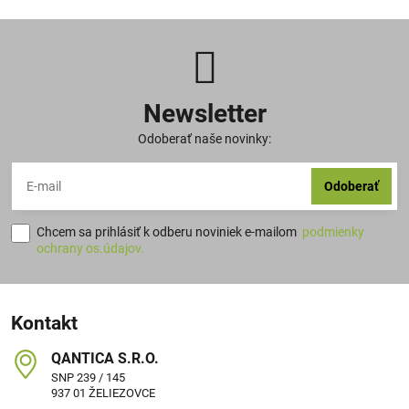
Newsletter
Odoberať naše novinky:
Odoberať
Chcem sa prihlásiť k odberu noviniek e-mailom
podmienky
ochrany os.údajov.
Kontakt
QANTICA S​.R​.O​.
SNP 239 / 145
937 01 ŽELIEZOVCE