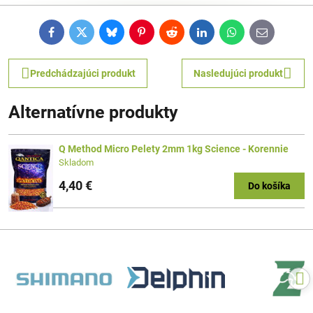
Facebook
Twitter
Bluesky
Pinterest
Reddit
LinkedIn
WhatsApp
E-
mail
Predchádzajúci produkt
Nasledujúci produkt
Alternatívne produkty
Q Method Micro Pelety 2mm 1kg Science - Korennie
Skladom
4,40 €
Do košíka