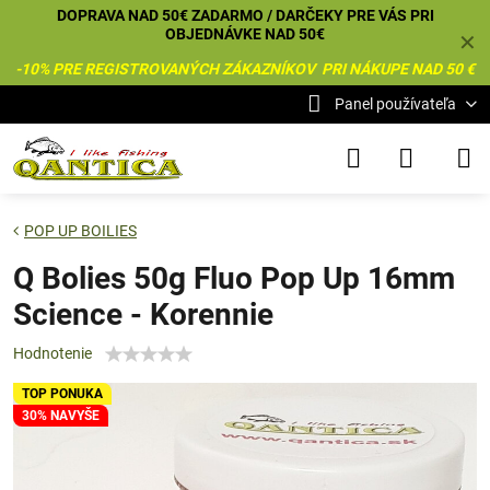
DOPRAVA NAD 50€ ZADARMO / DARČEKY PRE VÁS PRI
OBJEDNÁVKE NAD 50€
✕
-10% PRE REGISTROVANÝCH ZÁKAZNÍKOV PRI NÁKUPE NAD 50 €
Panel používateľa
POP UP BOILIES
Q Bolies 50g Fluo Pop Up 16mm
Science - Korennie
Hodnotenie
TOP PONUKA
30% NAVYŠE