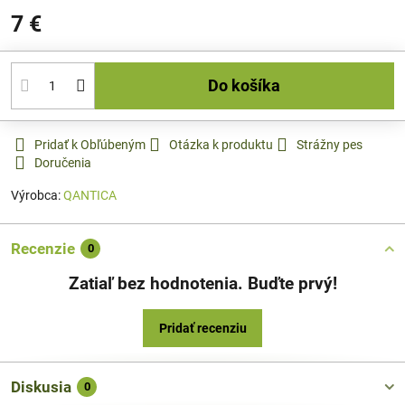
7 €
Do košíka
Pridať k Obľúbeným
Otázka k produktu
Strážny pes
Doručenia
Výrobca:
QANTICA
Recenzie
0
Zatiaľ bez hodnotenia. Buďte prvý!
Pridať recenziu
Diskusia
0