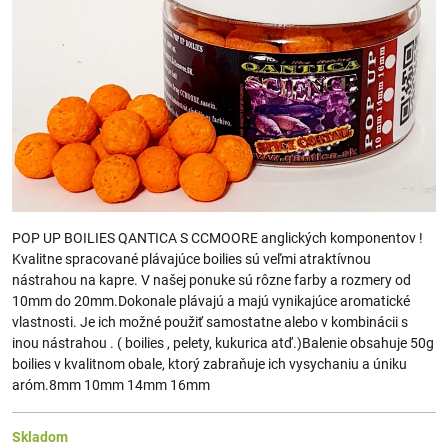
POP UP BOILIES QANTICA S CCMOORE anglických komponentov !
Kvalitne spracované plávajúce boilies sú veľmi atraktívnou
nástrahou na kapre. V našej ponuke sú rôzne farby a rozmery od
10mm do 20mm.Dokonale plávajú a majú vynikajúce aromatické
vlastnosti. Je ich možné použiť samostatne alebo v kombinácii s
inou nástrahou . ( boilies , pelety, kukurica atď.)Balenie obsahuje 50g
boilies v kvalitnom obale, ktorý zabraňuje ich vysychaniu a úniku
aróm.8mm 10mm 14mm 16mm
Skladom