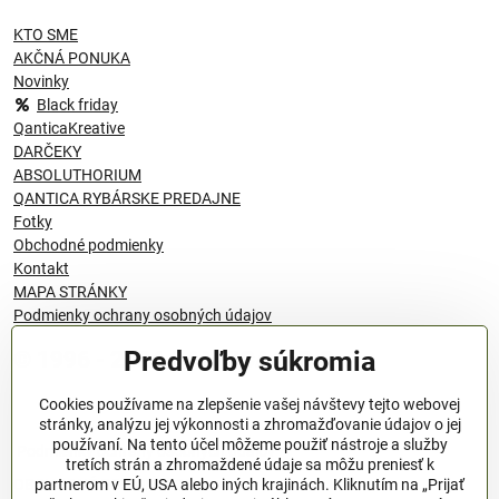
KTO SME
AKČNÁ PONUKA
Novinky
Black friday
QanticaKreative
DARČEKY
ABSOLUTHORIUM
QANTICA RYBÁRSKE PREDAJNE
Fotky
Obchodné podmienky
Kontakt
MAPA STRÁNKY
Podmienky ochrany osobných údajov
Predvoľby súkromia
© 1996 - 2024 QANTICA S.R.O
Cookies používame na zlepšenie vašej návštevy tejto webovej
stránky, analýzu jej výkonnosti a zhromažďovanie údajov o jej
používaní. Na tento účel môžeme použiť nástroje a služby
Podmienky ochrany osobných údajov
tretích strán a zhromaždené údaje sa môžu preniesť k
OBCHODNÉ PODMIENKY
partnerom v EÚ, USA alebo iných krajinách. Kliknutím na „Prijať