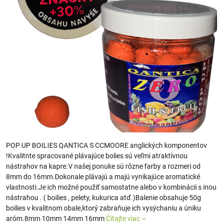
POP UP BOILIES QANTICA S CCMOORE anglických komponentov
!Kvalitnte spracované plávajúce bolies sú veľmi atraktívnou
nástrahov na kapre.V našej ponuke sú rôzne farby a rozmeri od
8mm do 16mm.Dokonale plávajú a majú vynikajúce aromatické
vlastnosti.Je ich možné použiť samostatne alebo v kombinácii s inou
nástrahou . ( boilies , pelety, kukurica atď.)Balenie obsahuje 50g
boilies v kvalitnom obale,ktorý zabraňuje ich vysýchaniu a úniku
aróm.8mm 10mm 14mm 16mm
Čítajte viac