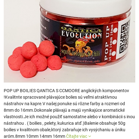
POP UP BOILIES QANTICA S CCMOORE anglických komponentov
!Kvalitnte spracované plávajúce bolies sú veľmi atraktívnou
nástrahov na kapre.V našej ponuke sú rôzne farby a rozmeri od
8mm do 16mm.Dokonale plávajú a majú vynikajúce aromatické
vlastnosti.Je ich možné použiť samostatne alebo v kombinácii s inou
nástrahou . ( boilies , pelety, kukurica atď.)Balenie obsahuje 50g
boilies v kvalitnom obale,ktorý zabraňuje ich vysýchaniu a úniku
aróm.8mm 10mm 14mm 16mm
Čítajte viac