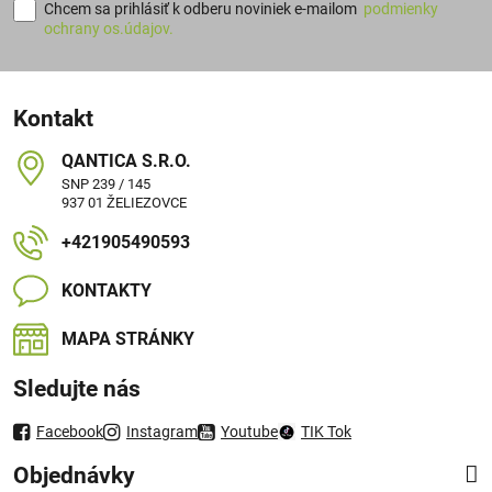
Chcem sa prihlásiť k odberu noviniek e-mailom
podmienky
ochrany os.údajov.
Kontakt
QANTICA S​.R​.O​.
SNP 239 / 145
937 01 ŽELIEZOVCE
+421905490593
KONTAKTY
MAPA STRÁNKY
Sledujte nás
Facebook
Instagram
Youtube
TIK Tok
Objednávky