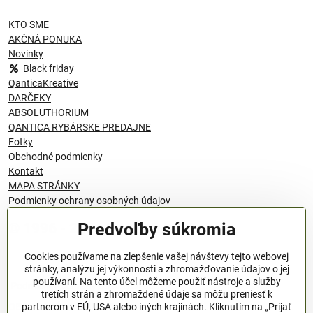
KTO SME
AKČNÁ PONUKA
Novinky
Black friday
QanticaKreative
DARČEKY
ABSOLUTHORIUM
QANTICA RYBÁRSKE PREDAJNE
Fotky
Obchodné podmienky
Kontakt
MAPA STRÁNKY
Podmienky ochrany osobných údajov
Predvoľby súkromia
© 1996 - 2024 QANTICA S.R.O
Cookies používame na zlepšenie vašej návštevy tejto webovej
stránky, analýzu jej výkonnosti a zhromažďovanie údajov o jej
používaní. Na tento účel môžeme použiť nástroje a služby
Podmienky ochrany osobných údajov
tretích strán a zhromaždené údaje sa môžu preniesť k
OBCHODNÉ PODMIENKY
partnerom v EÚ, USA alebo iných krajinách. Kliknutím na „Prijať