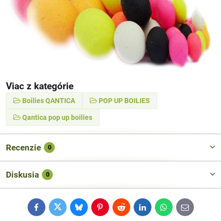
Viac z kategórie
Boilies QANTICA
POP UP BOILIES
Qantica pop up boilies
Recenzie
0
Diskusia
0
Facebook
Twitter
Bluesky
Pinterest
Reddit
LinkedIn
WhatsApp
E-
mail