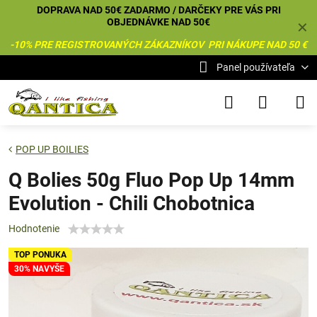
DOPRAVA NAD 50€ ZADARMO / DARČEKY PRE VÁS PRI
OBJEDNÁVKE NAD 50€
✕
-10% PRE REGISTROVANÝCH ZÁKAZNÍKOV PRI NÁKUPE NAD 50 €
Panel používateľa
POP UP BOILIES
Q Bolies 50g Fluo Pop Up 14mm
Evolution - Chili Chobotnica
Hodnotenie
TOP PONUKA
30% NAVYŠE