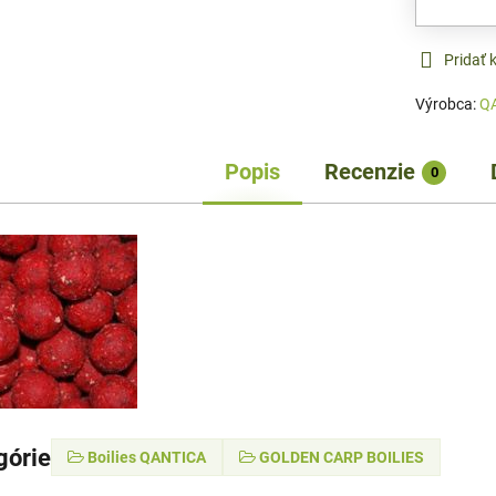
Pridať
Výrobca:
Q
Popis
Recenzie
0
górie
Boilies QANTICA
GOLDEN CARP BOILIES