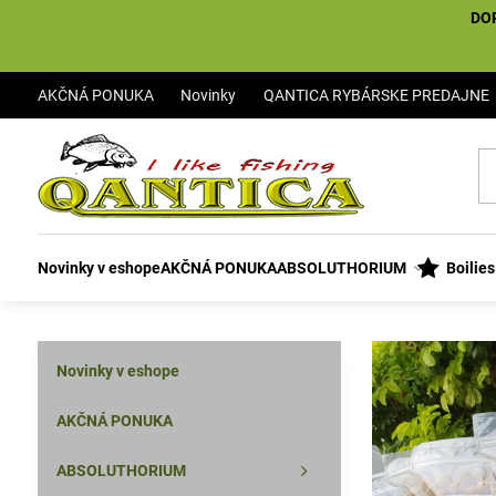
DO
AKČNÁ PONUKA
Novinky
QANTICA RYBÁRSKE PREDAJNE
Novinky v eshope
AKČNÁ PONUKA
ABSOLUTHORIUM
Boilie
Novinky v eshope
AKČNÁ PONUKA
ABSOLUTHORIUM