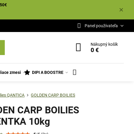
50€
✕
Panel používateľa
Nákupný košík
0 €
iace zmesi
DIPI A BOOSTRE
ilies QANTICA
GOLDEN CARP BOILIES
EN CARP BOILIES
ENTKA 10kg