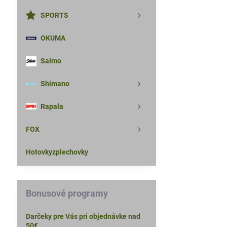
SPORTS
OKUMA
Salmo
Shimano
Rapala
FOX
Hotovkyzplechovky
Bonusové programy
Darčeky pre Vás pri objednávke nad
50€