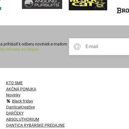
 prihlásiť k odberu noviniek e-mailom
ky ochrany os.údajov.
KTO SME
AKČNÁ PONUKA
Novinky
Black friday
QanticaKreative
DARČEKY
ABSOLUTHORIUM
QANTICA RYBÁRSKE PREDAJNE