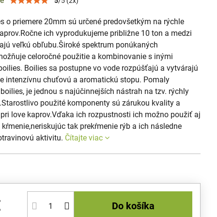
ie
5
/
5
(
2
x)
ies o priemere 20mm sú určené predovšetkým na rýchle
kaprov.Ročne ich vyprodukujeme približne 10 ton a medzi
ajú veľkú obľubu.Široké spektrum ponúkaných
umožňuje celoročné použitie a kombinovanie s inými
oilies. Boilies sa postupne vo vode rozpúšťajú a vytvárajú
de intenzívnu chuťovú a aromatickú stopu. Pomaly
boilies, je jednou s najúčinnejších nástrah na tzv. rýchly
.Starostlivo použité komponenty sú zárukou kvality a
pri love kaprov.Vďaka ich rozpustnosti ich možno použiť aj
kŕmenie,neriskujúc tak prekŕmenie rýb a ich následne
travinovú aktivitu.
Čítajte viac
€
Do košíka