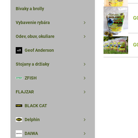
Bivaky a brolly
G
Vybavenie rybára
Odev, obuv, okuliare
G
Geof Anderson
Stojany a držiaky
ZFISH
FLAJZAR
BLACK CAT
Delphin
DAIWA