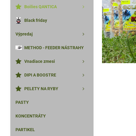
Boilies QANTICA
Black friday
Výpredaj
METHOD - FEEDER NÁSTRAHY
Vnadiace zmesi
DIPI A BOOSTRE
PELETY NA RYBY
PASTY
KONCENTRÁTY
PARTIKEL