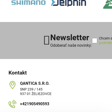
Newsletter
Chcem sa
podmien
Odoberať naše novinky:
Kontakt
QANTICA S​.R​.O​.
SNP 239 / 145
937 01 ŽELIEZOVCE
+421905490593