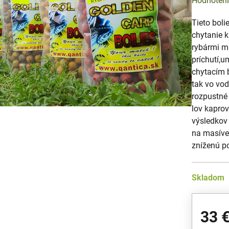
Hodnoten
Tieto bol
chytanie 
rybármi m
príchutí,
chytacím b
tak vo vo
rozpustné 
lov kaprov
výsledkov 
na masíve 
zníženú po
Skladom
33 