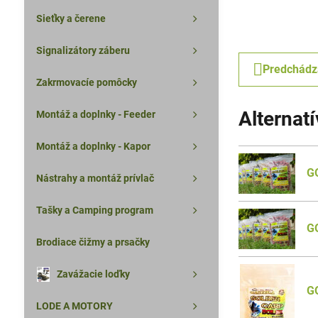
Sieťky a čerene
Signalizátory záberu
Predchádz
Zakrmovacíe pomôcky
Alternat
Montáž a doplnky - Feeder
Montáž a doplnky - Kapor
G
Nástrahy a montáž prívlač
Tašky a Camping program
G
Brodiace čižmy a prsačky
Zavážacie loďky
G
LODE A MOTORY