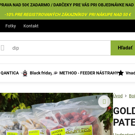
PRAVA NAD 50€ ZADARMO / DARČEKY PRE VÁS PRI OBJEDNÁVKE NAD 
-10% PRE REGISTROVANÝCH ZÁKAZNÍKOV PRI NÁKUPE NAD 50 €
Fotky
Kontakt
Hľadať
s QANTICA
Black friday
METHOD - FEEDER NÁSTRAHY
Vnad
Úvod
Bo
GOLD
PAT