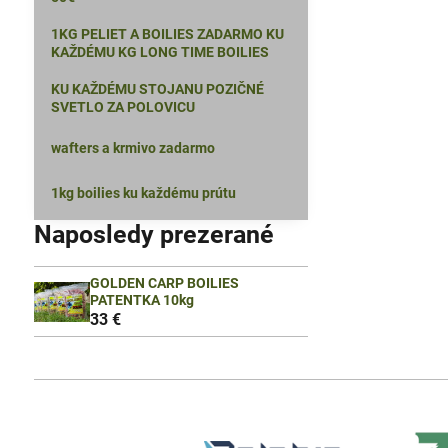
1KG PELIET A BOILIES ZADARMO KU
KAŽDÉMU KG LONG TIME BOILIES
KU KAŽDÉMU STOJANU POZIČNÉ
SVETLO ZA POLOVICU
wafters a krmivo zadarmo
1kg boilies ku každému prútu
Naposledy prezerané
GOLDEN CARP BOILIES
PATENTKA 10kg
33 €