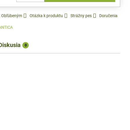
 k Obľúbeným
Otázka k produktu
Strážny pes
Doručenia
ANTICA
Diskusia
0