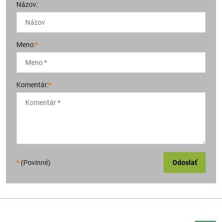
Názov:
Meno:
*
Komentár:
*
*
(Povinné)
Odoslať