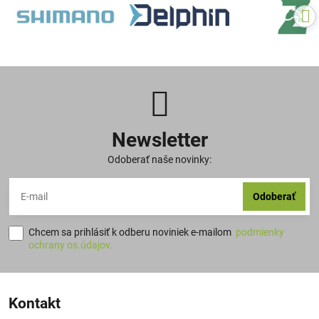
Newsletter
Odoberať naše novinky:
Odoberať
Chcem sa prihlásiť k odberu noviniek e-mailom
podmienky
ochrany os.údajov.
Kontakt