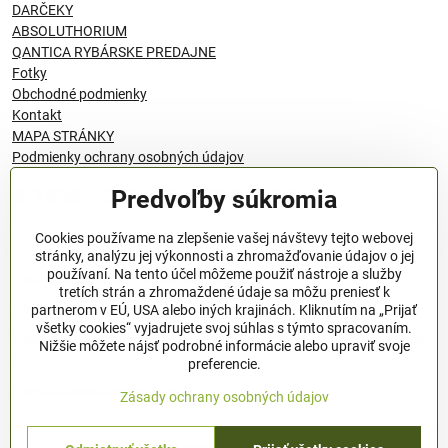
DARČEKY
ABSOLUTHORIUM
QANTICA RYBÁRSKE PREDAJNE
Fotky
Obchodné podmienky
Kontakt
MAPA STRÁNKY
Podmienky ochrany osobných údajov
Predvoľby súkromia
© 1996 - 2024 QANTICA S.R.O
Cookies používame na zlepšenie vašej návštevy tejto webovej
stránky, analýzu jej výkonnosti a zhromažďovanie údajov o jej
používaní. Na tento účel môžeme použiť nástroje a služby
Podmienky ochrany osobných údajov
tretích strán a zhromaždené údaje sa môžu preniesť k
OBCHODNÉ PODMIENKY
partnerom v EÚ, USA alebo iných krajinách. Kliknutím na „Prijať
všetky cookies“ vyjadrujete svoj súhlas s týmto spracovaním.
Všeobecné nariadenie o bezpečnosti produktov (GPSR), Regulation
Nižšie môžete nájsť podrobné informácie alebo upraviť svoje
(EU)
preferencie.
Pravidlá spracovania recenzií
Zásady ochrany osobných údajov