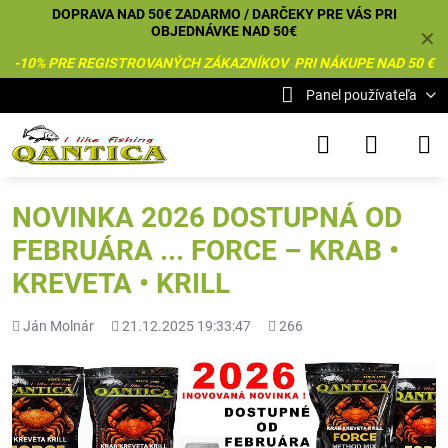
DOPRAVA NAD 50€ ZADARMO / DARČEKY PRE VÁS PRI
OBJEDNÁVKE NAD 50€
✕
-10% PRE REGISTROVANÝCH ZÁKAZNÍKOV PRI NÁKUPE NAD 50 €
Panel používateľa
NOVINKA 2026 DOSTUPNÁ OD
FEBRUÁRA ... FORCE – KRAB •
KREVETA • KRILL
Pridal
Pridané
Počet
Ján Molnár
21.12.2025 19:33:47
266
zobrazení