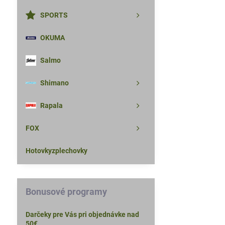
SPORTS
OKUMA
Salmo
Shimano
Rapala
FOX
Hotovkyzplechovky
Bonusové programy
Darčeky pre Vás pri objednávke nad
50€