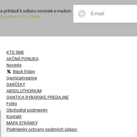
 prihlásiť k odberu noviniek e-mailom
ky ochrany os.údajov.
KTO SME
AKČNÁ PONUKA
Novinky
Black friday
QanticaKreative
DARČEKY
ABSOLUTHORIUM
QANTICA RYBÁRSKE PREDAJNE
Fotky
Obchodné podmienky
Kontakt
MAPA STRÁNKY
Podmienky ochrany osobných údajov