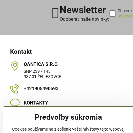
Newsletter
Chcem sa
podmien
Odoberať naše novinky:
Kontakt
QANTICA S​.R​.O​.
SNP 239 / 145
937 01 ŽELIEZOVCE
+421905490593
KONTAKTY
Predvoľby súkromia
MAPA STRÁNKY
Cookies používame na zlepšenie vašej návštevy tejto webovej
Sledujte nás