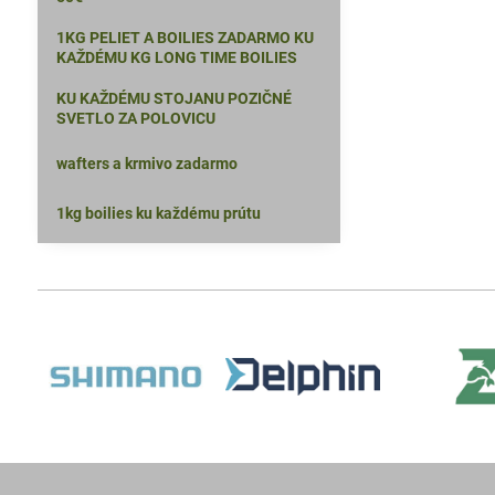
1KG PELIET A BOILIES ZADARMO KU
KAŽDÉMU KG LONG TIME BOILIES
KU KAŽDÉMU STOJANU POZIČNÉ
SVETLO ZA POLOVICU
wafters a krmivo zadarmo
1kg boilies ku každému prútu