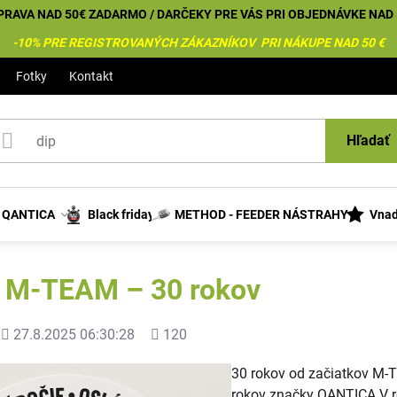
PRAVA NAD 50€ ZADARMO / DARČEKY PRE VÁS PRI OBJEDNÁVKE NAD 
-10% PRE REGISTROVANÝCH ZÁKAZNÍKOV PRI NÁKUPE NAD 50 €
Fotky
Kontakt
Hľadať
s QANTICA
Black friday
METHOD - FEEDER NÁSTRAHY
Vnad
a M-TEAM – 30 rokov
Pridané
Počet
27.8.2025 06:30:28
120
zobrazení
30 rokov od začiatkov M-T
rokov značky QANTICA V r