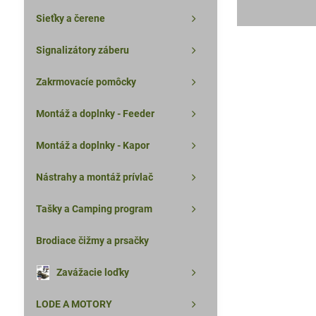
Sieťky a čerene
Signalizátory záberu
Zakrmovacíe pomôcky
Montáž a doplnky - Feeder
Montáž a doplnky - Kapor
Nástrahy a montáž prívlač
Tašky a Camping program
Brodiace čižmy a prsačky
Zavážacie loďky
LODE A MOTORY