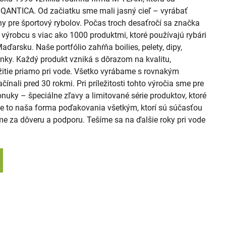
QANTICA. Od začiatku sme mali jasný cieľ – vyrábať
hy pre športový rybolov. Počas troch desaťročí sa značka
výrobcu s viac ako 1000 produktmi, ktoré používajú rybári
aďarsku. Naše portfólio zahŕňa boilies, pelety, dipy,
nky. Každý produkt vzniká s dôrazom na kvalitu,
užitie priamo pri vode. Všetko vyrábame s rovnakým
nali pred 30 rokmi. Pri príležitosti tohto výročia sme pre
onuky – špeciálne zľavy a limitované série produktov, ktoré
 Je to naša forma poďakovania všetkým, ktorí sú súčasťou
 za dôveru a podporu. Tešíme sa na ďalšie roky pri vode