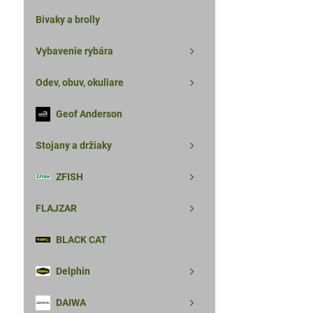
Bivaky a brolly
Vybavenie rybára
Odev, obuv, okuliare
Geof Anderson
Stojany a držiaky
ZFISH
FLAJZAR
BLACK CAT
Delphin
DAIWA