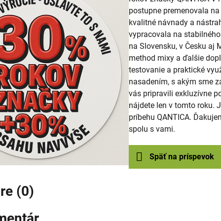
postupne premenovala na 
kvalitné návnady a nástra
vypracovala na stabilného 
na Slovensku, v Česku aj M
method mixy a ďalšie dopl
testovanie a praktické vy
nasadením, s akým sme začí
vás pripravili exkluzívne p
nájdete len v tomto roku.
príbehu QANTICA. Ďakujeme
spolu s vami.
Späť na príspevok
e (0)
mentár