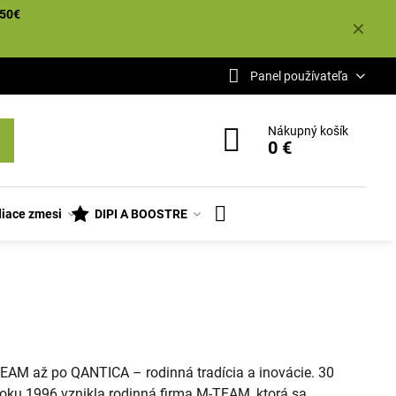
50€
✕
Panel používateľa
Nákupný košík
0 €
iace zmesi
DIPI A BOOSTRE
EAM až po QANTICA – rodinná tradícia a inovácie. 30
oku 1996 vznikla rodinná firma M-TEAM, ktorá sa