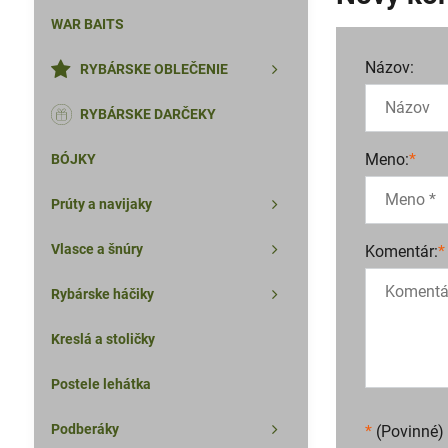
WAR BAITS
Názov:
RYBÁRSKE OBLEČENIE
RYBÁRSKE DARČEKY
Meno:
*
BÓJKY
Prúty a navijaky
Vlasce a šnúry
Komentár:
*
Rybárske háčiky
Kreslá a stoličky
Postele lehátka
Podberáky
*
(Povinné)