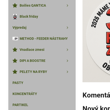
Boilies QANTICA
Black friday
Výpredaj
METHOD - FEEDER NÁSTRAHY
Vnadiace zmesi
DIPI A BOOSTRE
PELETY NA RYBY
PASTY
Komentár
KONCENTRÁTY
PARTIKEL
Nový ko