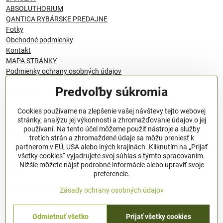
ABSOLUTHORIUM
QANTICA RYBÁRSKE PREDAJNE
Fotky
Obchodné podmienky
Kontakt
MAPA STRÁNKY
Podmienky ochrany osobných údajov
Predvoľby súkromia
© 1996 - 2024 QANTICA S.R.O
Cookies používame na zlepšenie vašej návštevy tejto webovej
stránky, analýzu jej výkonnosti a zhromažďovanie údajov o jej
používaní. Na tento účel môžeme použiť nástroje a služby
Podmienky ochrany osobných údajov
tretích strán a zhromaždené údaje sa môžu preniesť k
OBCHODNÉ PODMIENKY
partnerom v EÚ, USA alebo iných krajinách. Kliknutím na „Prijať
všetky cookies“ vyjadrujete svoj súhlas s týmto spracovaním.
Všeobecné nariadenie o bezpečnosti produktov (GPSR), Regulation
Nižšie môžete nájsť podrobné informácie alebo upraviť svoje
(EU)
preferencie.
Pravidlá spracovania recenzií
Zásady ochrany osobných údajov
©
2026
Copyright
Odmietnuť všetko
Prijať všetky cookies