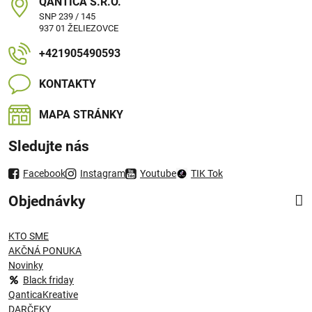
QANTICA S​.R​.O​.
SNP 239 / 145
937 01 ŽELIEZOVCE
+421905490593
KONTAKTY
MAPA STRÁNKY
Sledujte nás
Facebook
Instagram
Youtube
TIK Tok
Objednávky
KTO SME
AKČNÁ PONUKA
Novinky
Black friday
QanticaKreative
DARČEKY