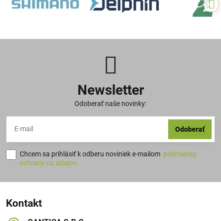
Newsletter
Odoberať naše novinky:
Odoberať
Chcem sa prihlásiť k odberu noviniek e-mailom
podmienky
ochrany os.údajov.
Kontakt