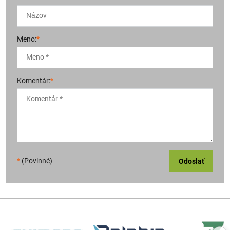
Meno:
*
Komentár:
*
*
(Povinné)
Odoslať